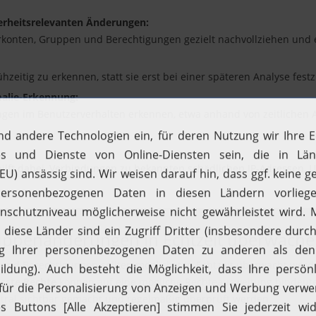
herheitsrelevanten Änderungen:
rkonten, Gruppen und Berechtigungen gezielt nachvollziehen und 
ühzeitig zu erkennen, statt sie erst bei einer späteren Analyse festz
malie-Erkennung:
rungen im Benutzerverhalten erkennen, etwa anhand von zeitliche
hilft dabei, Verbindungen zu bekannten schädlichen IP-Adressen,
ruppenänderungen in Echtzeit überwach
nd Berechtigungen sollten möglichst in Echtzeit überwacht wer
sste Rechte
können auf eine mögliche Rechteausweitung hindeuten
tral sichtbar gemacht und regelmäßig überprüft werden.