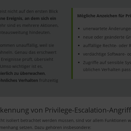
eist nicht auf den ersten Blick
Mögliche Anzeichen für Pri
ine Ereignis, an dem sich ein
hr sind es mehrere Aktionen,
unerwartete Änderunge
chteausweitung hindeuten.
neue oder geänderte Gr
nommen unauffällig, weil sie
auffällige Rechte- oder
ähneln. Genau das erschwert
verdächtige Software- od
Ereignisse prüft, übersieht
Zugriffe auf sensible Sy
 Umso wichtiger ist es,
üblichen Verhalten pas
ierlich zu überwachen
,
hnliches Verhalten
frühzeitig
rkennung von Privilege-Escalation-Angrif
cht isoliert betrachtet werden müssen, sind vor allem Funktionen wi
mmenhang setzen. Dazu gehören insbesondere: