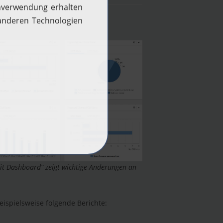
it Dashboard“ zeigt wichtige Änderungen an
beispielsweise folgende Berichte: