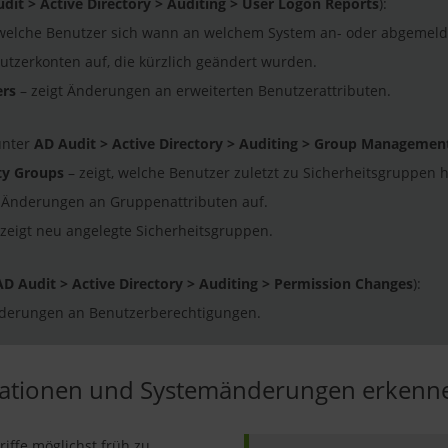
dit > Active Directory > Auditing > User Logon Reports
):
 welche Benutzer sich wann an welchem System an- oder abgemeld
nutzerkonten auf, die kürzlich geändert wurden.
ers
– zeigt Änderungen an erweiterten Benutzerattributen.
unter
AD Audit > Active Directory > Auditing > Group Managemen
ty Groups
– zeigt, welche Benutzer zuletzt zu Sicherheitsgruppen
t Änderungen an Gruppenattributen auf.
zeigt neu angelegte Sicherheitsgruppen.
AD Audit > Active Directory > Auditing > Permission Changes
):
nderungen an Benutzerberechtigungen.
allationen und Systemänderungen erkenn
riffe möglichst früh zu