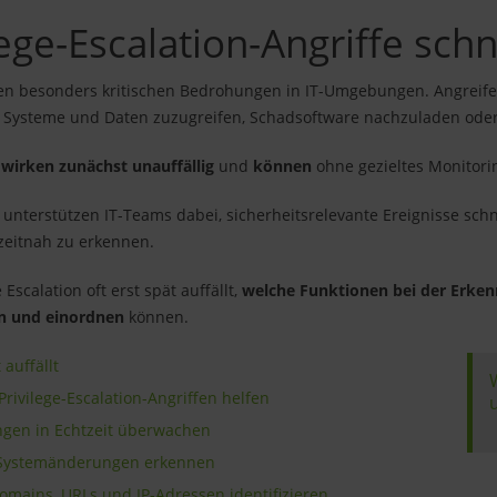
lege-Escalation-Angriffe sch
 den besonders kritischen Bedrohungen in IT-Umgebungen. Angreife
e Systeme und Daten zuzugreifen, Schadsoftware nachzuladen oder
 wirken zunächst unauffällig
und
können
ohne gezieltes Monitor
unterstützen IT-Teams dabei, sicherheitsrelevante Ereignisse sch
 zeitnah zu erkennen.
Escalation oft erst spät auffällt,
welche Funktionen bei der Erken
en und einordnen
können.
 auffällt
rivilege-Escalation-Angriffen helfen
gen in Echtzeit überwachen
d Systemänderungen erkennen
omains, URLs und IP-Adressen identifizieren