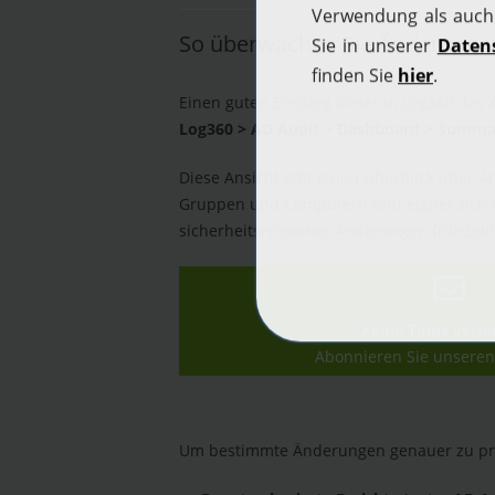
So überwachen Sie Änderungen
Einen guten Einstieg bietet in Log360 da
Log360 > AD Audit > Dashboard > Summa
Diese Ansicht gibt einen Überblick über 
Gruppen und Computern und eignet sich 
sicherheitsrelevante Änderungen frühzeiti
Keine Tipps verp
Abonnieren Sie unseren
Um bestimmte Änderungen genauer zu prüf