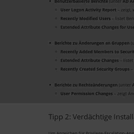
Benutzerbasierte Berichte
(unter
AD Au
User Logon Activity Report
– zeigt,
Recently Modified Users
– listet Be
Extended Attribute Changes for Us
Berichte zu Änderungen an Gruppen
(
Recently Added Members to Securi
Extended Attribute Changes
– liste
Recently Created Security Groups
– 
Berichte zu Rechteänderungen
(unter
User Permission Changes
– zeigt Ä
Tipp 2: Verdächtige Inst
Um Anzeichen für Privilege-Escalation-Ang