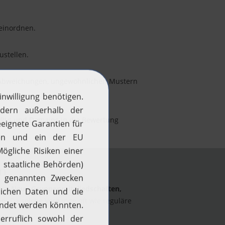
einordnen.
ustellen.
n Abweichungen, ungewöhnlichen Mustern
 URLs und Domains in die Bewertung
en
den.
Neue Gruppenmitgliedschaften,
. Da solche Vorgänge oft wie reguläre