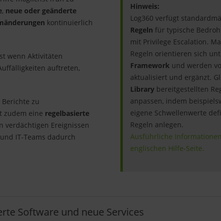
Hinweis:
e
,
neue oder geänderte
Log360 verfügt standardm
emänderungen
kontinuierlich
Regeln
für typische Bedro
mit Privilege Escalation. 
Regeln orientieren sich u
st wenn Aktivitäten
Framework
und werden vo
ffälligkeiten auftreten,
aktualisiert und ergänzt. Gl
Library
bereitgestellten Re
anpassen, indem beispiels
 Berichte zu
eigene Schwellenwerte def
st zudem eine
regelbasierte
Regeln anlegen.
 verdächtigen Ereignissen
Ausführliche Informationen 
t und IT-Teams dadurch
englischen Hilfe-Seite.
erte Software und neue Services