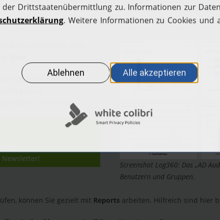
 an Benutzern und Gruppen in Log360:
s AD-Audit-Dashboard unter
ry View
.
Änderungen an Benutzern,
damit gut, um
g im Blick zu behalten.
assen?
 Newsletter!
Screenshot Log360: Das „AD Aud
Benutzern und Gruppen.
en, können Sie gezielt mit
Reports
arbeiten. Hilfreich sind hier 