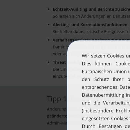
Echtzeit-Auditing und Berichte zu sic
So lassen sich Änderungen an Benutze
Alerting- und Korrelationsfunktionen:
Sie helfen dabei, kritische Ereignisse fr
Verhaltensbasierte Analysen zur Ano
Damit lassen sich auffällige Verände
oder auffälligen Häufungen.
Threat Intelligence:
Die Einbindung externer Threat Feeds 
einzubeziehen.
Tipp 1: Benutzer- und G
Änderungen an Benutzerkonten, Gruppen u
geänderte Benutzerattribute
oder
angepa
Admin-Maßnahmen wirken, sollten sie zen