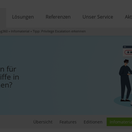
e
Lösungen
Referenzen
Unser Service
Akt
og360
»
Infomaterial
»
Tipp: Privilege Escalation erkennen
n für
ffe in
nen?
Übersicht
Features
Editionen
Infomateria