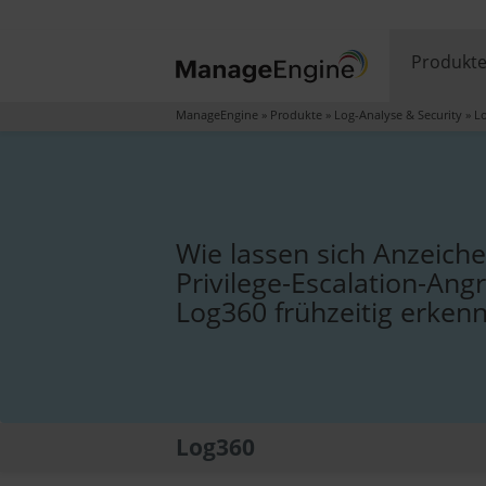
Produkt
ManageEngine
»
Produkte
»
Log-Analyse & Security
»
L
Wie lassen sich Anzeiche
Privilege-Escalation-Angri
Log360 frühzeitig erken
Log360