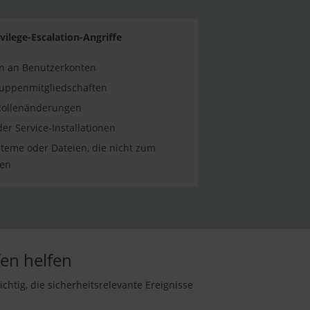
vilege-Escalation-Angriffe
n an Benutzerkonten
uppenmitgliedschaften
 Rollenänderungen
er Service-Installationen
steme oder Dateien, die nicht zum
sen
fen helfen
chtig, die sicherheitsrelevante Ereignisse