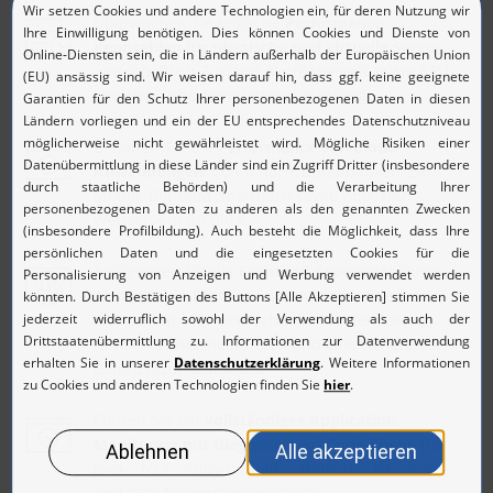
Überwachen Sie kritische
Performance-
Kennzahlen für physische und virtuelle Server
,
einschließlich Zustand, Verfügbarkeit sowie CPU-,
Speicher- und Festplattenauslastung.
Behalten Sie die
Performance von Cloud-
Anwendungen
, Containern, Datenbanken, ERP-
Suiten, Big-Data-Speichern sowie App- und
Webservern im Blick.
Analysieren Sie die
Frontend-Experience
Ihrer
Anwender in Echtzeit und an verschiedenen
Standorten - für eine schnelle Problemlösung,
fundierte Entscheidungen und eine höhere
Benutzerzufriedenheit.
Führen Sie ein
vollständiges Application
Monitoring mit Diagnosen auf Code-Ebene
für
Java-, .NET-, Ruby-on-Rails-, Node.js-, .NET-Core-
und PHP-Anwendungen durch.