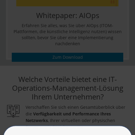
Whitepaper: AIOps
Erfahren Sie alles, was Sie über AIOps (ITOM-
Plattformen, die künstliche Intelligenz nutzen) wissen
sollten, bevor Sie über eine Implementierung
nachdenken
Zum Download
Welche Vorteile bietet eine IT-
Operations-Management-Lösung
Ihrem Unternehmen?
Verschaffen Sie sich einen Gesamtüberblick über
die
Verfügbarkeit und Performance Ihres
Netzwerks
, Ihrer virtuellen oder physischen
Server sowie Speichergeräte.