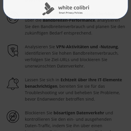
Verschaffen Sie sich einen
Echtzeit-Überblick
über die
Bandbreiten-Performance
, analysieren
Sie den Bandbreitenverbrauch und planen Sie den
zukünftigen Bedarf entsprechend.
Analysieren Sie
VPN-Aktivitäten und -Nutzung
,
identifizieren Sie hohen Bandbreitenverbrauch,
verfolgen Sie Ziel-URLs und blockieren Sie
unerwünschten Datenverkehr.
Lassen Sie sich in
Echtzeit über Ihre IT-Elemente
benachrichtigen
, bereiten Sie sie für das
Troubleshooting vor und beheben Sie Probleme,
bevor Endanwender betroffen sind.
Blockieren Sie
bösartigen Datenverkehr
und
kontrollieren Sie den ein- und ausgehenden
Daten-Traffic, indem Sie ihn über einen