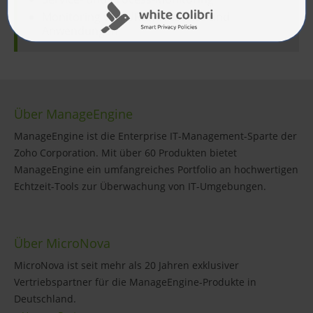
Monitoring von URLs, Websites und
Anwendungen
Über ManageEngine
ManageEngine ist die Enterprise IT-Management-Sparte der
Zoho Corporation. Mit über 60 Produkten bietet
ManageEngine ein umfangreiches Portfolio an hochwertigen
Echtzeit-Tools zur Überwachung von IT-Umgebungen.
Über MicroNova
MicroNova ist seit mehr als 20 Jahren exklusiver
Vertriebspartner für die ManageEngine-Produkte in
Deutschland.