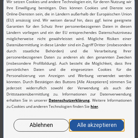
überwachen, gehen Sie zurück zum Startfenster und geben
Sie dort die Anmeldeinformationen der zu überwachenden
Maschine ein.
Weitere Informationen zur Erstkonfiguration finden Sie
auf der
englischen Seite des Herstellers
.
Sie suchen umfangreichere Funktionen für das
Server-Monitoring? Die
Netzwerk- und IT-
Infrastruktur-Monitoring-Lösung OpManager
bietet zahlreiche Funktionen, darunter:
Server-Monitoring und -Management in
Echtzeit
Überwachung der Serverleistung und
Verfügbarkeit
Service- und Process-Monitoring