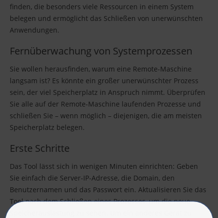
finden, die besonders viele Ressourcen in einem System
belegen und ermöglicht das Schließen von unerwünschten
Anwendungen.
Fernüberwachung von Systemprozessen
Sie wollen herausfinden, warum eine Remote-Maschine
langsam ist? Es könnte ein großer unerwünschter Prozess
sein, der viel Speicherplatz in Anspruch nimmt. Überprüfen
Sie alle auf der Remote-Maschine laufenden Prozesse und
schließen Sie – wenn möglich – diejenigen, die am meisten
Speicherplatz belegen.
Erste Schritte
Das Tool lässt sich in wenigen Minuten einrichten: Geben
Sie einfach die Server-IP-Adresse, die Domain, den
Benutzernamen und das Passwort ein. Aktualisieren Sie das
Tool nach dem Schließen eines Prozesses, um die neue
Speicherauslastung zu sehen. Um ein anderes Gerät zu