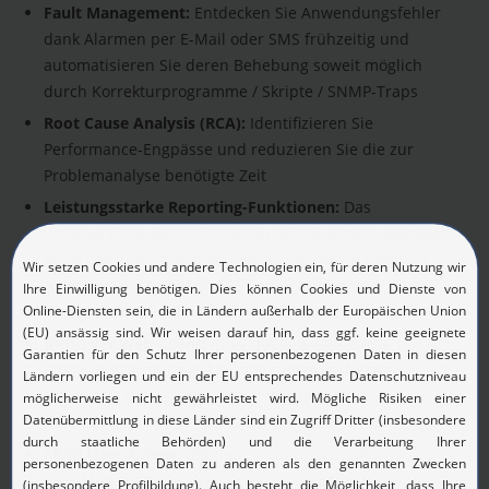
Fault Management:
Entdecken Sie Anwendungsfehler
dank Alarmen per E-Mail oder SMS frühzeitig und
automatisieren Sie deren Behebung soweit möglich
durch Korrekturprogramme / Skripte / SNMP-Traps
Root Cause Analysis (RCA):
Identifizieren Sie
Performance-Engpässe und reduzieren Sie die zur
Problemanalyse benötigte Zeit
Leistungsstarke Reporting-Funktionen:
Das
umfangreiche Reporting-Modul gibt Business-Managern
genau die Informationen, die sie benötigen und hilft
Administratoren bei der Fehlerbehebung und
Kapazitätsplanung
Intuitiver Web-Client:
Individuelle Dashboards
erleichtern Ihnen das Monitoring der Performance-
Attribute – entweder über ein Webbrowser-Interface
oder per
Smartphone-App
Multi User Access:
Definieren Sie verschiedene
Benutzerrollen wie User, Operator, Administrator und