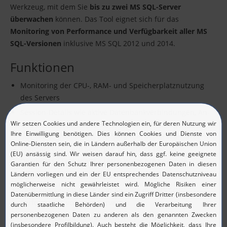
Werkzeug, mit dem Sie
bis zu zwei MS SQL-Server
überwachen
können. Das Tool eignet sich für das
Monitoring von Performance und Verfügbarkeit aller MS
SQL-Versionen
inklusive MS SQL 2012 und 2014.
Funktionen
Monitoring der CPU-, RAM- und Speicherplatznutzung
des Servers
Session-Details wie aktive Datenbankverbindungen, An-
und Abmeldungen pro Sekunde, Batch-Anfragen und
SQL-(Re-)Compilations pro Sekunde, aktive Transaktionen,
Transaktionen pro Sekunde, benutzter Logspace,
Deadlocks / Lock Waits / Latch Waits pro Sekunde
Automatische Erkennung der SQL-Server im Netzwerk
Verfügbarkeitsabfrage und Analyse der MS SQL-
Performance von zwei Servern
Individuell anpassbare Grenzwerte für CPU-,