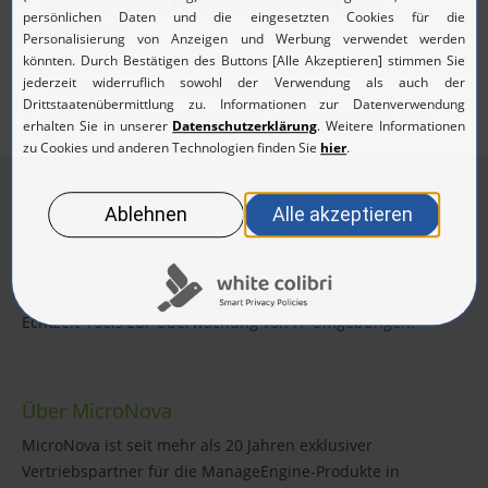
Arbeitsspeicher-, Festplatten- oder SQL-Cache-
Auslastung
Alarmiert automatisch, sobald die vorher konfigurierten
Schwellenwerte überschritten werden
Echtzeit-Performance-Reports als PDF und per E-Mail
Über ManageEngine
ManageEngine ist die Enterprise IT-Management-Sparte der
Zoho Corporation. Mit über 60 Produkten bietet
ManageEngine ein umfangreiches Portfolio an hochwertigen
Echtzeit-Tools zur Überwachung von IT-Umgebungen.
Über MicroNova
MicroNova ist seit mehr als 20 Jahren exklusiver
Vertriebspartner für die ManageEngine-Produkte in