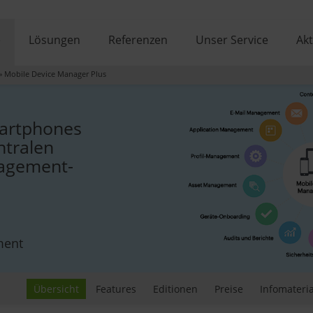
e
Lösungen
Referenzen
Unser Service
Akt
»
Mobile Device Manager Plus
artphones
ntralen
nagement-
ment
Übersicht
Features
Editionen
Preise
Infomateria