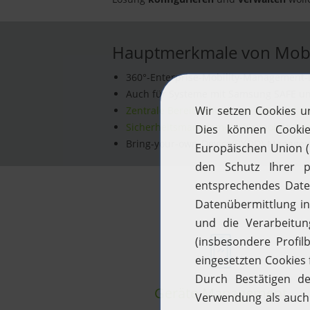
Hauptmerkmale von Mobi
360°-Enterprise-Mobility-Management-
Auch für Systeme mit Samsung SAFE u
Zentrale Bereitstellung von Apps auf 
Sicherheitsmanagement für mobile Ge
Bring-your-own-Device(BYOD)-Managemen
Geräte-Management