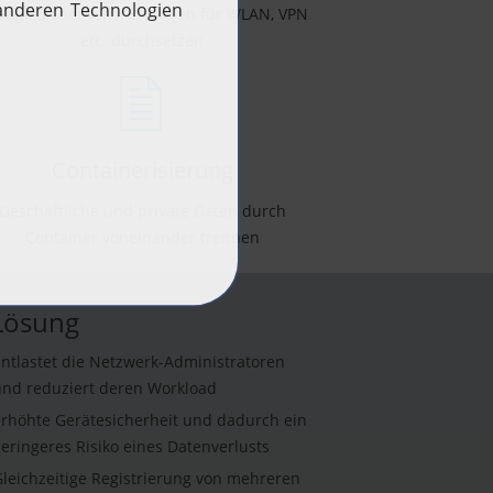
enge Sicherheitsrichtlinien für WLAN, VPN
etc. durchsetzen
Containerisierung
Geschäftliche und private Daten durch
Container voneinander trennen
-Lösung
ntlastet die Netzwerk-Administratoren
nd reduziert deren Workload
rhöhte Gerätesicherheit und dadurch ein
eringeres Risiko eines Datenverlusts
leichzeitige Registrierung von mehreren