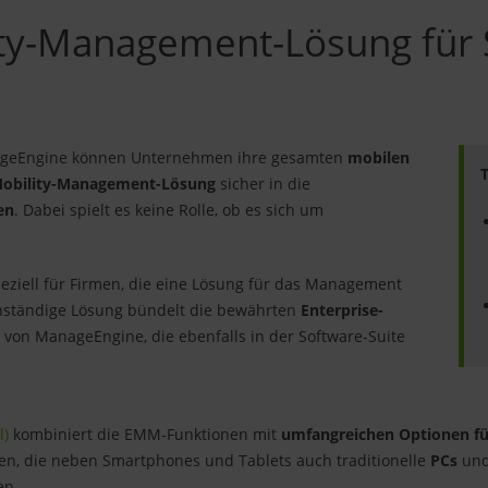
lity-Management-Lösung für
ageEngine können Unternehmen ihre gesamten
mobilen
T
Mobility-Management-Lösung
sicher in die
en
. Dabei spielt es keine Rolle, ob es sich um
eziell für Firmen, die eine Lösung für das Management
enständige Lösung bündelt die bewährten
Enterprise-
n
von ManageEngine, die ebenfalls in der Software-Suite
l)
kombiniert die EMM-Funktionen mit
umfangreichen Optionen f
en, die neben Smartphones und Tablets auch traditionelle
PCs
un
en.