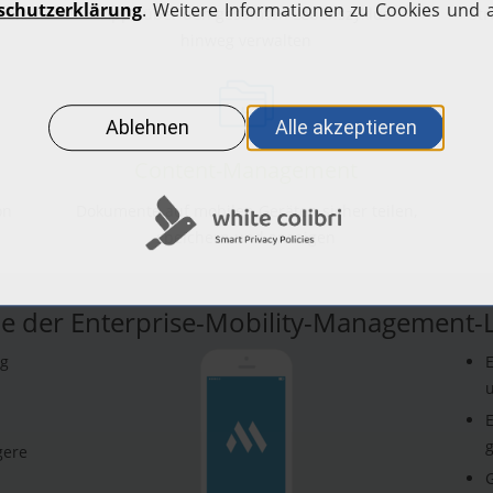
sole
Apps über den gesamten Lebenszyklus
Str
hinweg verwalten
Content-Management
on
Dokumente auf mobilen Geräten sicher teilen,
speichern und anzeigen
le der Enterprise-Mobility-Management
ng
E
u
E
g
gere
G