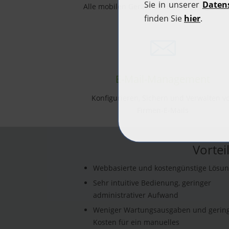
Alle mobilen Geräte über eine einzige Kon
verwalten
E-Mail-Management
Konfigurieren, Sichern und Verwalten v
Firmen-E-Mails
Vortei
Webbasierte und kostengünstige Lösu
Sehr intuitive Bedienung, geringer
administrativer Aufwand
Weniger Wartungsausgaben und gerin
Kosten für ein manuelles