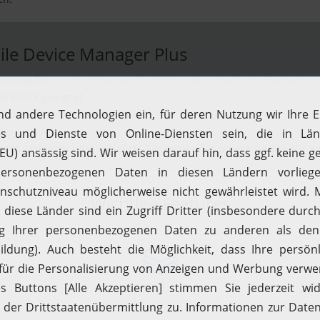
le Device Manager Plus
Lösung für
Smartphones und Tablets unterschiedlicher Betriebssy
nd KNOX geeignet
mobilen Systemen
räte und Apps
t: Unterstützung von EMM-Tätigkeiten für private Geräte, die ge
Wichtige Features
App-Management