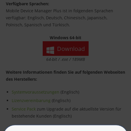
Verfügbare Sprachen:
Mobile Device Manager Plus ist in folgenden Sprachen
verfügbar: Englisch, Deutsch, Chinesisch, Japanisch,
Polnisch, Spanisch und Türkisch.
Windows 64-bit
Download
64-bit / .exe / 189MB
Weitere Informationen finden Sie auf folgenden Webseiten
des Herstellers:
Systemvoraussetzungen
(Englisch)
Lizenzvereinbarung
(Englisch)
Service Pack
zum Upgrade auf die aktuellste Version für
bestehende Kunden (Englisch)