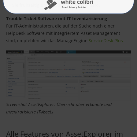
Sie frühzeitig um und sparen Sie viel Geld.
Trouble-Ticket Software mit IT-Inventarisierung
Für IT-Administratoren, die auf der Suche nach einer
HelpDesk Software mit integriertem Asset Management
sind, empfehlen wir das ManageEngine
ServiceDesk Plus
Screenshot AssetExplorer: Übersicht über erkannte und
inventrarisierte IT-Assets
Alle Features von AssetExplorer im