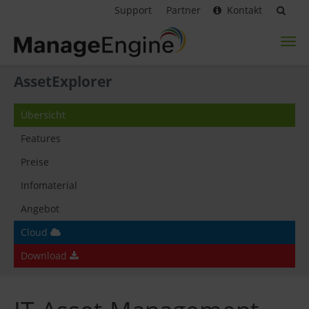
Support
Partner
Kontakt
Toggl
naviga
AssetExplorer
Übersicht
Features
Preise
Infomaterial
Angebot
Cloud
Download