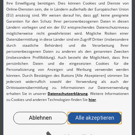
über die installierte Software im Unternehmen;
Verbotene oder unterlizensierte Software fliegt
augenblicklich auf.
Vereinfachte Fehlersuche:
Alle Hard- und Software-
Änderungen an den Windows-Client-PCs werden durch
den AssetExplorer bei entsprechender Einstellung in
einer Historie protokolliert; Bei Fehlern hilft dies, die
Ursachen schnell zu finden
Einfache Verwaltung von Produktschlüsseln:
Sehen Sie
sofort, welche Produktschlüssel für Windows und Office
schon in Verwendung sind und welche Sie auf neuen
Rechnern einsetzen können
Integriertes Bestellwesen erleichtert Verwaltung:
Erhaltene Bestellungen lassen sich ohne großen
Aufwand in Bestände umwandeln.
Die Gesamtkosten im Blick:
Lassen Sie sich von
ManageEngine AssetExplorer zeigen, welche IT-Assets
oder Hersteller welche Lizenzkosten verursachen; Steigen