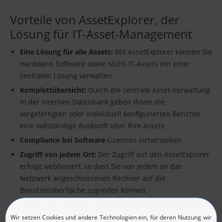
Vorteile von AssetExplorer, der
Lösung für IT-Asset-Management
Eine Lösung für alle Assets:
Mit AssetExplorer können Sie
Hardware, Software sowie Nicht-IT-Assets mit einer
zentralen Lösung verwalten
Komplettübersicht:
Durch die zentrale Asset-Verwaltung
in der internen Datenbank geben Ihnen die
vorgefertigten oder individuell konfigurierten Berichte
eine vollständige Auskunft über Ihre Assets
Compliance bei Software
-Lizenzen sicherstellen
Zugriff von jedem Ort:
Der Zugriff auf den AssetExplorer
erfolgt webbasiert, so dass Sie von jedem an das
Netzwerk angeschlossenen Rechner auf die
Benutzeroberfläche zugreifen können.
Spüren Sie verbotene oder unterlizenzierte Software
auf:
Das Dashboard gibt Ihnen einen Sofortüberblick