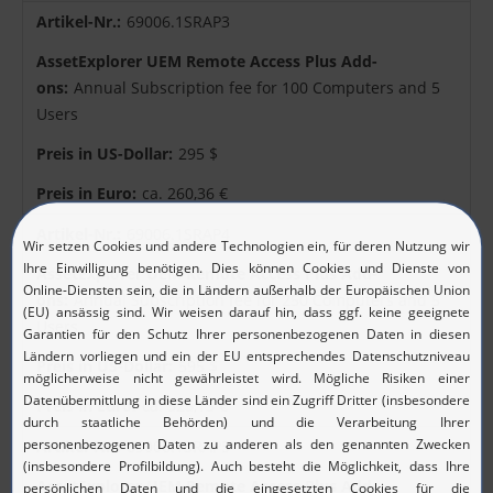
69006.1SRAP3
Annual Subscription fee for 100 Computers and 5
Users
295 $
ca. 260,36 €
69006.1SRAP4
Annual Subscription fee for 250 Computers and 5
Users
595 $
ca. 525,13 €
69006.1SRAP5