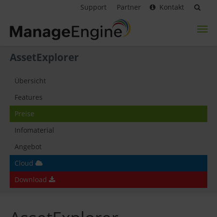
Support
Partner
Kontakt
Toggl
naviga
AssetExplorer
Übersicht
Features
Preise
Infomaterial
Angebot
Cloud
Download