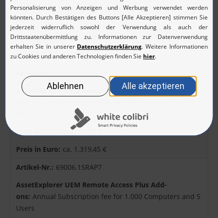
Annual Subscription fee for 500 Computers and 5
Users
995 $
ca. 878,16 €
69006.1SRAP6
Annual Subscription fee for 750 Computers and 5
Users
1.495 $
ca. 1.319,45 €
69006.1SRAP7
Annual Subscription fee for 1.000 Computers and 5
Users