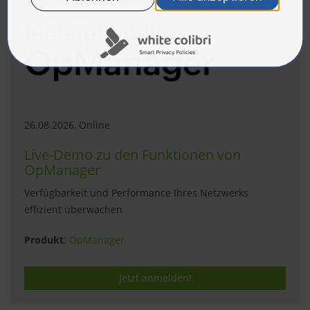
26.08.2026, Online
Live-Demo zu den Funktionen von
OpManager
Verfügbarkeit und Performance Ihres Netzwerks
effizient überwachen
Produkt
:
OpManager
Jetzt anmelden!