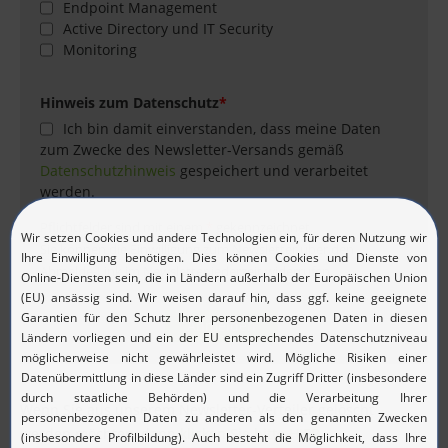
Endpoint Management
Active Directory und IT Security
Monitoring
Hinweis zum Datenschutz
*
Ich bin damit einverstanden, dass meine Daten
zum Zwecke des Newsletter-Versands gemäß
Datenschutzhinweis
gespeichert und verarbeitet
werden.
Pflichtfelder sind mit einem
*
gekennzeichnet.
Sie können die Einwilligung zum Newsletter über den
Abmelde-Link im Newsletter jederzeit widerrufen.
Anmelden
Wenn Sie aus unserem Newsletter-Verteiler gelöscht
werden möchten, dann
klicken Sie bitte HIER
.