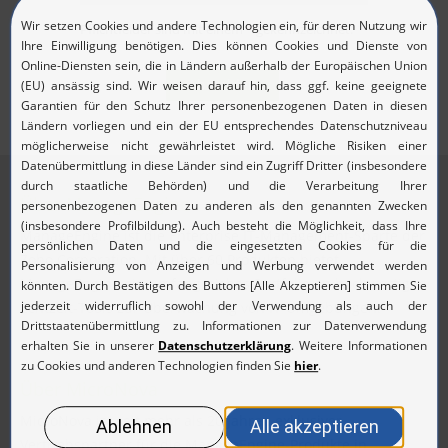
Pflichtfelder sind mit einem
*
gekennzeichnet.
Abmelden
Über ManageEngine
ManageEngine ist die Enterprise IT-Management-Sparte der
Zoho Corporation. Mit über 60 Produkten bietet
ManageEngine ein umfangreiches Portfolio an hochwertigen
Echtzeit-Tools zur Überwachung von IT-Umgebungen.
Über MicroNova
MicroNova ist seit mehr als 20 Jahren exklusiver
Vertriebspartner für die ManageEngine-Produkte in