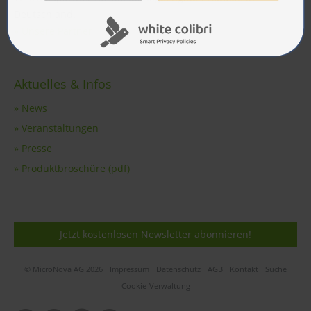
Deutschland.
» Unsere Partner
Aktuelles & Infos
» News
» Veranstaltungen
» Presse
» Produktbroschüre (pdf)
Jetzt kostenlosen Newsletter abonnieren!
© MicroNova AG 2026
Impressum
Datenschutz
AGB
Kontakt
Suche
Cookie-Verwaltung