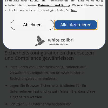
Sicherheitskonfigurationen durchsetzen
und Compliance gewährleisten
Installieren von Sicherheitskonfigurationen auf
verwalteten Computern, um Browser-basierte
Bedrohungen zu minimieren.
Legen Sie Browser-Sicherheitsrichtlinien für Ihr
Unternehmen fest und gewährleisten Sie, dass diese
eingehalten werden.
Schützen Sie Unternehmensdaten vor