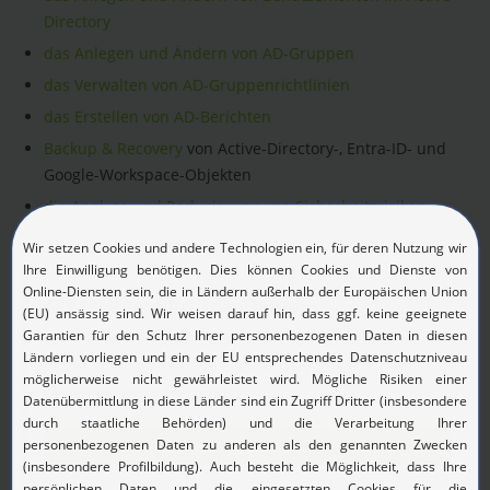
Directory
das Anlegen und Ändern von AD-Gruppen
das Verwalten von AD-Gruppenrichtlinien
das Erstellen von AD-Berichten
Backup & Recovery
von Active-Directory-, Entra-ID- und
Google-Workspace-Objekten
die Analyse und Reduzierung von Sicherheitsrisiken
durch risikoreiche Berechtigungen und Angriffspfade
ADManager Plus Live-Demo
Wir stellen Ihnen die Funktionen von ADManager Plus
gerne in einer unserer regelmäßigen Live-Demos vor -
kostenlos und unverbindlich!
Jetzt anmelden!