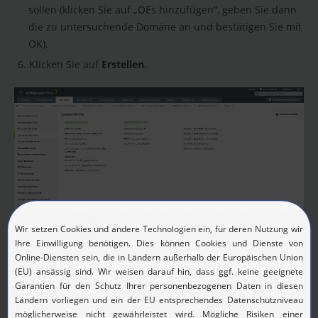
sollen (klicken Sie auf „OEs hinzufügen“, geben Sie dann
die zu untersuchende Domäne an und bestätigen Sie mit
OK).
Klicken Sie auf
Erstellen
.
Screenshot ADManager Plus: Den Bericht „Inaktive Computer“
können Sie in ADManager Plus unter Berichte /
Computerberichte erzeugen.
Hinweis:
ADManager Plus erkennt die Domänen und zugehörige