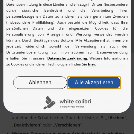
Domänen-Controller automatisch. Zum Bearbeiten
oder Hinzufügen weiterer Domänen-Controller klicken
Sie rechts oben in der Webkonsole von ADManager
Plus auf den Button „
Domäneneinstellungen“
.
So bereinigen Sie inaktive Computerkonten
in der Listenansicht
Sobald Sie den Report erstellt haben, können Sie die
gefundenen inaktiven Computer bearbeiten:
Einzelne Computer bearbeiten
: Markieren Sie den
entsprechenden Computer in der Liste und klicken Sie
auf eine der Schaltflächen über der Liste, z. B. „
Löschen
“,
„
Deaktivieren
“ oder „
Verschieben
“.
Mehrere Computer in einem Arbeitsschritt bearbeiten
: