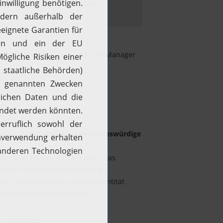
ffizienten Zustand zu halten.
eaktiviert wurden. Dazu nutzt ADManager
wird („Zum Delegieren vertrauenswürdige
egierungszwecke vertraut wird. Das
mputer ausgeführten Dienste als
den. Dadurch können sie die Identität
eren Computern zugreifen.
tem verwenden.