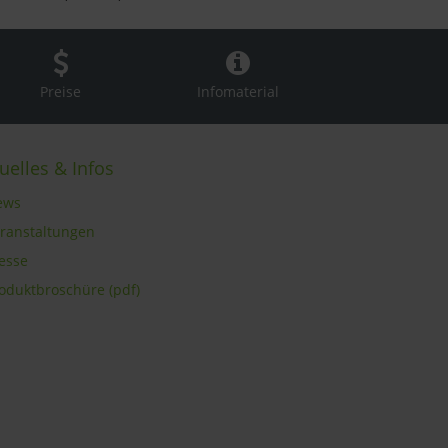
Preise
Infomaterial
uelles & Infos
ews
eranstaltungen
resse
roduktbroschüre (pdf)