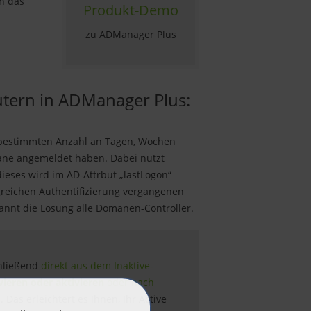
n das
Produkt-Demo
zu ADManager Plus
utern in ADManager Plus:
er bestimmten Anzahl an Tagen, Wochen
ne angemeldet haben. Dabei nutzt
eses wird im AD-Attrbut „lastLogon“
lgreichen Authentifizierung vergangenen
annt die Lösung alle Domänen-Controller.
chließend
direkt aus dem Inaktive-
ieren oder aktivieren
oder nach
n
. Das erleichtert es Ihnen, Ihr Active