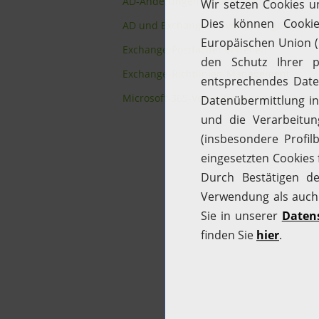
AD-Änderungen automatisieren
AD und Exchange-Server-Management
Exchange-Postfächer erstellen
Exchange-Richtlinien-Management
Microsoft-365-Verwaltung und -Reportin