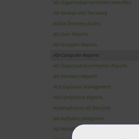
AD-Organisationseinheiten verwalten
AD-Backup und -Recovery
Active-Directory-Suche
AD-User-Reports
AD-Gruppen-Reports
AD-Computer-Reports
AD-Organisationseinheiten-Reports
AD-Passwort-Reports
Risk Exposure Management
AD-Compliance-Reports
Automatisierte AD-Berichte
AD-Aufgaben delegieren
AD-Workflows