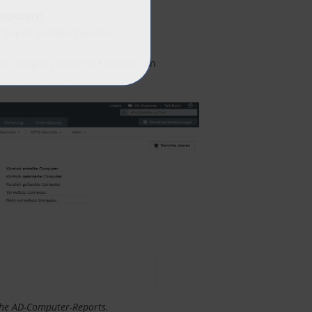
omputers)
„n“ Tagen geändert wurden.
 übrigens auch eine Vielzahl an
e
Compliance-Reports
.
che AD-Computer-Reports.