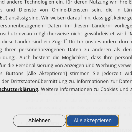
Directory in einem zuverlässigen, aufgeräumten und e
Deaktivierte Computer (Disabled Computers)
Zeigt alle Computerobjekte, die vom Administrator d
Plus das Attribut „userAccountControl“.
g
Domain Controller
Führt alle Domain Controller in der Domain auf.
Arbeitsplatzrechner (Workstations)
Führt alle Workstations in der Domain auf.
Computer, denen für Delegierungszwecke vertraut 
Computer“ / Computers Trusted for Delegation)
Zeigt alle Computer in der Domain an, denen für Del
bedeutet, dass die im lokalen Systemkonto dieser Co
vertrauenswürdig für die Delegierung eingestuft wer
ihrer Clients annehmen und auf Ressourcen auf and
Betriebssysteme (OS Based Report)
Zeigt, welche Computerobjekte welches Betriebssys