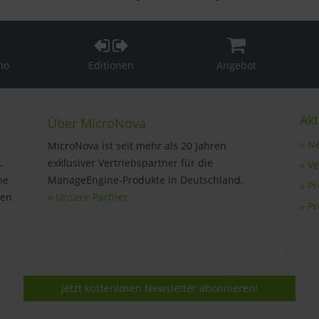
mo
Editionen
Angebot
Akt
Über MicroNova
» N
MicroNova ist seit mehr als 20 Jahren
.
exklusiver Vertriebspartner für die
» V
ne
ManageEngine-Produkte in Deutschland.
» P
gen
» Unsere Partner
» P
Jetzt kostenlosen Newsletter abonnieren!