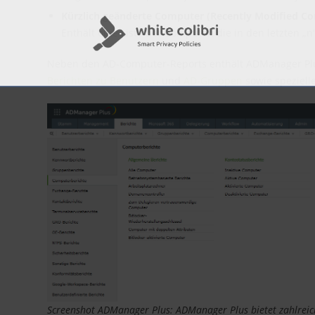
Kürzlich geänderte Computer (Recently Modified C
Enthält eine Liste der Computer, die in den letzten 
Neben den AD-Computer-Reports enthält ADManager Plus
Berichten zu Benutzern
und
AD-Gruppen
sowie speziell
Screenshot ADManager Plus: ADManager Plus bietet zahlrei