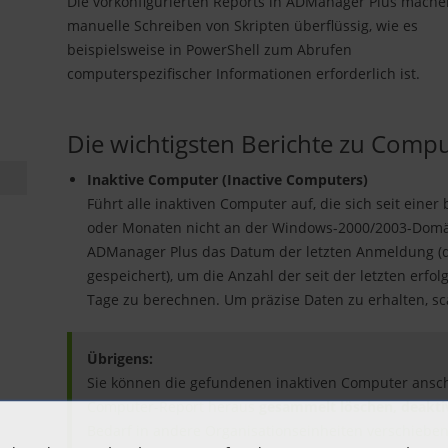
Die vorkonfigurierten Reports in ADManager Plus mache
manuelle Schreiben von Skripten überflüssig, wie es
beispielsweise in PowerShell zum Abrufen
computerspezifischer Informationen erforderlich ist.
Die wichtigsten Berichte zu Comp
Inaktive Computer (Inactive Computers)
Führt alle inaktiven Computer auf, die sich seit ein
oder Monaten nicht an der Windows-2000/2003-Domä
ADManager Plus das Datum der letzten Anmeldung (di
gespeichert), um die Anzahl der seit der letzten erfo
Tage zu berechnen. Um präzise Daten zu erhalten, sc
Übrigens:
Sie können die gefundenen inaktiven Computer ans
Computer-Report heraus
gesammelt löschen, deaktiv
Bedarf in andere Organisationseinheiten verschiebe