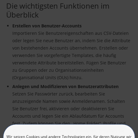
Die wichtigsten Funktionen im
Überblick
Erstellen von Benutzer-Accounts
Importieren Sie Benutzereigenschaften aus CSV-Dateien
oder legen Sie neue Benutzer an, indem Sie die Attribute
von bestehenden Accounts übernehmen. Erstellen oder
verwenden Sie vorgefertigte Templates, die häufig
verwendete Attribute bereitstellen. Fügen Sie Benutzer
zu Gruppen oder zu Organisationseinheiten
(Organisational Units (OUs) hinzu.
Anlegen und Modifizieren von Benutzerattributen
Setzen Sie Passwörter zurück, bearbeiten Sie
anzuzeigende Namen sowie Anmeldenamen. Schalten
Sie Benutzer frei, aktivieren oder deaktivieren Sie
Accounts und legen Sie ein Ablaufdatum für Accounts
fest. Zudem können Sie den „Home Folder“, Profile und
Skriptpfade für die Anwender definieren. Erstellen Sie