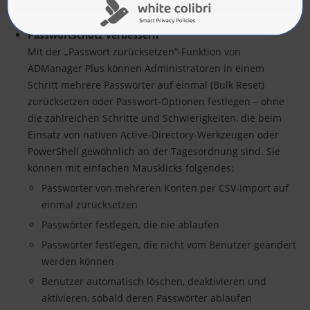
Passwortschutz verbessern
Mit der „Passwort zurücksetzen“-Funktion von
ADManager Plus können Administratoren in einem
Schritt mehrere Passwörter auf einmal (Bulk Reset)
zurücksetzen oder Passwort-Optionen festlegen – ohne
die zahlreichen Schritte und Schwierigkeiten, die beim
Einsatz von nativen Active-Directory-Werkzeugen oder
PowerShell gewöhnlich an der Tagesordnung sind. Sie
können mit einfachen Mausklicks folgendes:
Passwörter von mehreren Konten per CSV-Import auf
einmal zurücksetzen
Passwörter festlegen, die nie ablaufen
Passwörter festlegen, die nicht vom Benutzer geändert
werden können
Benutzer automatisch löschen, deaktivieren und
aktivieren, sobald deren Passwörter ablaufen