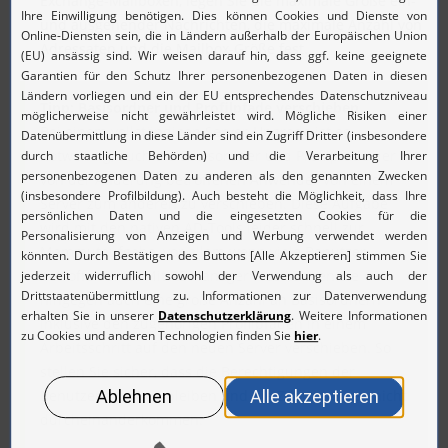
Exchange-Mailboxen, legen Sie die maximale Größe ein-
und ausgehender Nachrichten, die maximale Anzahl von
Adressaten und die Mailbox-Größe fest.
Tipp: Basisordner und Profilpfade verschieben
Bei einem vollständigen Server-Upgrade ist es
notwendig, auch die Basisordner und Profilpfade der
von der Änderung betroffenen Anwender von einem
Server zum anderen zu verschieben. Diese Aufgabe
wird mit den nativen AD-Tools leider schnell zur
Mammutaufgabe, vor allem wenn viele Benutzer
betroffen sind. Mit ADManager Plus können Sie
hingegen auch eine große Anzahl an Basisordnern
inklusive den zugehörigen Profilpfaden in einem
Arbeitsschritt auf den neuen Server verschieben. So
stellen Sie sicher, dass die Berechtigungen der
Benutzer erhalten bleiben und die Zuordnungen nicht
durcheinanderkommen.