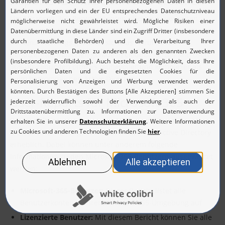
Reports für Microsoft 365 erstellen
Um Microsoft-365-Benutzerkonten effektiv zu verwalten,
benötigen Sie die entsprechenden Informationen zu diesen
Konten. Allerdings gestaltet sich das Abrufen von
Benutzerinformationen gerade in cloudbasierten Microsoft-
365-Umgebungen oftmals mühevoller und komplexer als
beim herkömmlichen Active Directory.
User-Reports für Microsoft 365
Die vordefinierten Reports von ADManager Plus erleichtern
die Berichterstellung für Microsoft 365 und Active Directory
erheblich. Dabei können unter anderem folgende
Informationen zu den Microsoft-365-Benutzern ausgewertet
werden:
Microsoft-365-Benutzer:
Dieser Bericht listet alle
Benutzerkonten in Ihrer Microsoft-365-Umgebung auf
Lizenzierte Benutzer:
Mit diesem Bericht können Sie alle