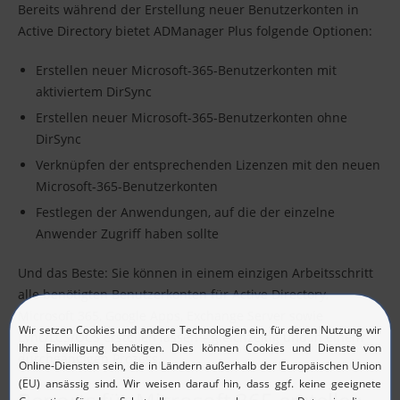
Bereits während der Erstellung neuer Benutzerkonten in
Active Directory bietet ADManager Plus folgende Optionen:
Erstellen neuer Microsoft-365-Benutzerkonten mit
aktiviertem DirSync
Erstellen neuer Microsoft-365-Benutzerkonten ohne
DirSync
Verknüpfen der entsprechenden Lizenzen mit den neuen
Microsoft-365-Benutzerkonten
Festlegen der Anwendungen, auf die der einzelne
Anwender Zugriff haben sollte
Und das Beste: Sie können in einem einzigen Arbeitsschritt
alle benötigten Benutzerkonten für Active Directory,
Microsoft 365, Google Apps, Exchange Server sowie
Lync/LCS/OCS erstellen lassen – gleichzeitig und in einem
durchgängigen Prozess.