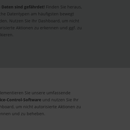
e Daten sind gefährdet!
Finden Sie heraus,
che Datentypen am häufigsten bewegt
den. Nutzen Sie Ihr Dashboard, um nicht
orisierte Aktionen zu erkennen und ggf. zu
kieren.
lementieren Sie unsere umfassende
ice-Control-Software
und nutzen Sie Ihr
hboard, um nicht autorisierte Aktionen zu
ennen und zu beheben.