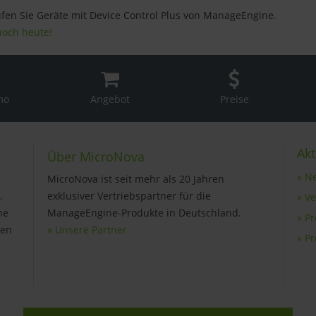
üfen Sie Geräte mit Device Control Plus von ManageEngine.
noch heute!
mo
Angebot
Preise
Akt
Über MicroNova
» N
MicroNova ist seit mehr als 20 Jahren
.
exklusiver Vertriebspartner für die
» V
ne
ManageEngine-Produkte in Deutschland.
» P
gen
» Unsere Partner
» P