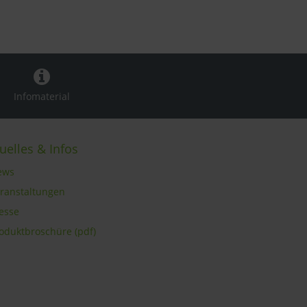
Infomaterial
uelles & Infos
ews
eranstaltungen
resse
roduktbroschüre (pdf)