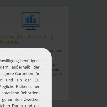
Überwachen Sie Hacking-
Versuche
rkennen und beseitigen Sie böswillige
nsider-Aktivitäten:
urch übersichtliche Audits und
erichte wissen Sie, wer welche Daten
uf welchem Gerät verwendet. Lassen
ie sich bei unbefugten Zugriffen sofort
enachrichtigen.