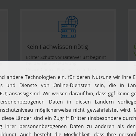
Kein Fachwissen nötig
Echter Schutz vor Datenverlust beginnt
bei der Gerätesteuerung:
en
E
Device Control Plus lässt sich dank
I
intuitiver Dashboards, strenger
D
Geräterichtlinien und klarer Audits ohne
B
jegliches Training verwenden.
f
a
S
b
g