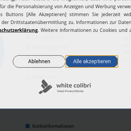
90 
anf
Wec
geh
Kon