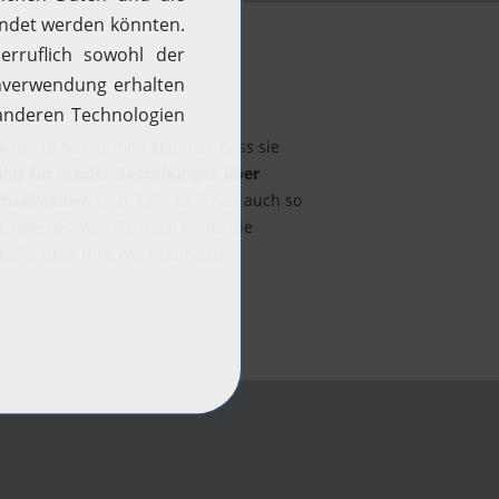
%
der Unternehmen glauben, dass sie
ällig für Insider-Bedrohungen über
hselmedien
sind. Falls es Ihnen auch so
t, übernehmen Sie noch heute die
trolle über Ihre Wechselmedien!