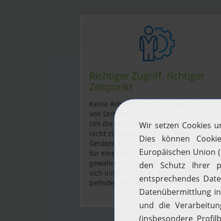
Richtiger Zugriff, richtiger
Zeitpunkt
Keine Arbeitsunterbrechung bei Gerät
von Drittanbietern:
Um die Produktivität Ihrer Mitarbeiter
nicht zu beeinträchtigen, können Sie
Geräten sofort einen temporären Zugrif
für eine bestimmte Zeitspanne
gewähren – unabhängig davon, ob es
sich innerhalb Ihrer Netzwerkumgebun
befindet oder nicht.