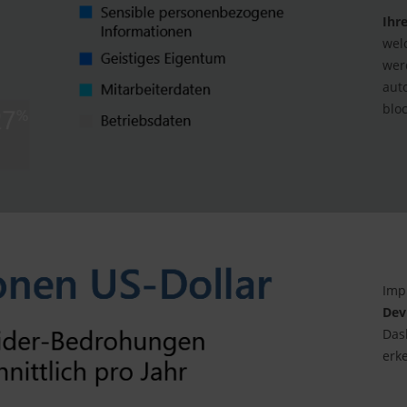
Ihr
wel
wer
aut
bloc
Imp
Dev
Das
erk