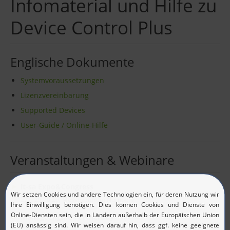
Infomaterial und Hilfe zu
Device Control Plus
Englische Dokumente
Systemvoraussetzungen
Lizenzvereinbarung
Supported Devices
User-Guide / Online-Hilfe
Veranstaltungen & Webinare
it-sa Expo&Congress
27. - 29.10.26, Messezentrum Nürnberg
ManageEngine PartnerDay
17.09.26, Würzburg