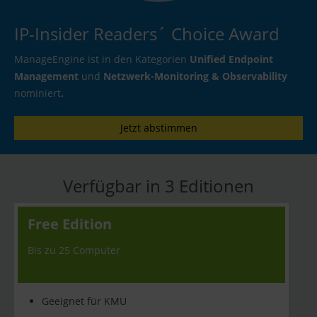
IP-Insider Readers´ Choice Award
ManageEngine ist in den Kategorien
Unified Endpoint
Management
und
Netzwerk-Monitoring & Observability
nominiert
.
Jetzt abstimmen
Verfügbar in 3 Editionen
Free Edition
Bis zu 25 Computer
Geeignet für KMU