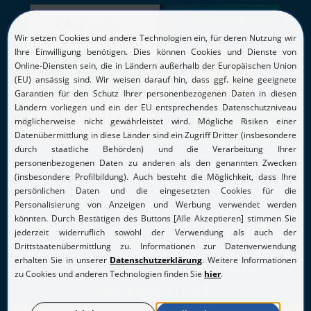
techconsult „Professional User
Rating (PUR) 2026“:
ManageEngine als Champion im
Bereich
Vulnerability Management
ausgezeichnet