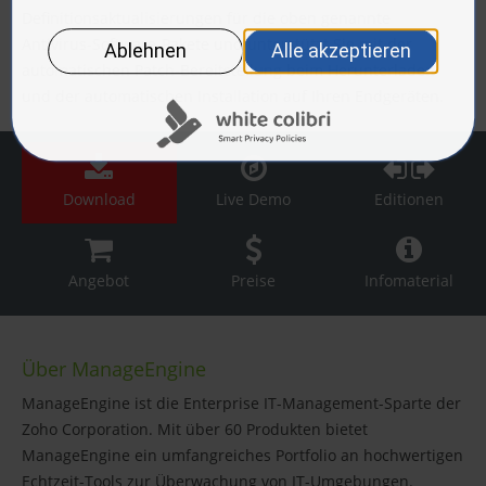
Definitionsaktualisierungen für die oben genannte
Antivirus-Software-Pakete und unterstützt Sie mit der
automatischen Patch-Bereitstellung beim Herunterladen
und der automatischen Installation auf Ihren Endgeräten.
Download
Live Demo
Editionen
Angebot
Preise
Infomaterial
Über ManageEngine
ManageEngine ist die Enterprise IT-Management-Sparte der
Zoho Corporation. Mit über 60 Produkten bietet
ManageEngine ein umfangreiches Portfolio an hochwertigen
Echtzeit-Tools zur Überwachung von IT-Umgebungen.