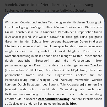
handelt. Zudem identifiziert die ManageEngine-Lösung
Systeme, in denen der installierte Antivirus-Schutz
deaktiviert ist oder nicht auf dem neuesten Stand der
Antivirus-Definitionen ist. Mit diesen Informationen können
Sie Sicherheitsschwachstellen in Ihrem Netzwerk erkennen
und beheben sowie den Schutz gegen Malware und Viren
verbessern.
Deployment von Antivirus-
Definitionen
Sie können Updates der Antivirus-Definitionen für folgende
Programme direkt von der Konsole aus einspielen:
Windows Defender Antivirus
Mcafee Virusscan Enterprise
Vulnerability Manager Plus sammelt regelmäßig
Informationen über die neuesten