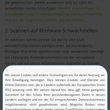
die gewünschten Geräte auswählen und zur Liste der
verwalteten Geräte hinzufügen.
Weitere Informationen zu
Geräteerkennung, Credential-Mapping und Scan finden Sie
hier auf der englischen Website des Herstellers.
2. Scannen auf Firmware-Schwachstellen
Im nächsten Schritt können Sie die für den Scan
erforderlichen Details konfigurieren. Da Vulnerability
Manager Plus einen agentenlosen Scan verwendet, benötigt
die Lösung die Anmeldeinformationen der verwalteten
Geräte, um auf deren Informationen zugreifen zu können.
Dazu werden folgende Protokolle verwendet:
SNMP-Protokoll:
Wird verwendet, um Informationen wie
Gerätetyp, Hersteller, Serie und Modell der verwalteten
Netzwerkgeräte zu erhalten. Diese sind notwendig, um
den richtigen Befehl zur Erkennung der Firmware-
Version zu identifizieren, der je nach Hersteller und Gerät
unterschiedlich ist.