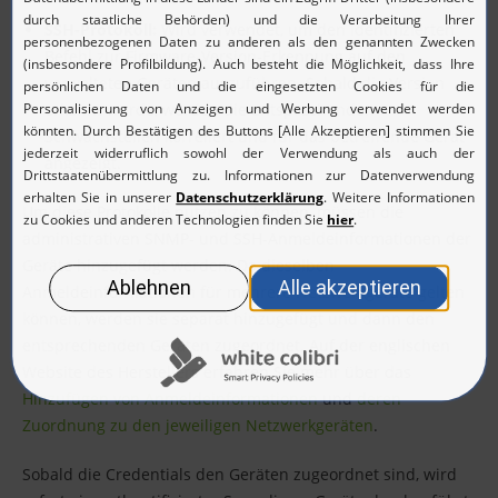
SSH-Protokoll:
Wird verwendet, um den identifizierten
Befehl zur Firmware-Version-Erkennung auf den
verwalteten Geräten auszuführen. Sobald die Version
erkannt wurde, werden die entsprechenden
Schwachstellen korreliert und für das betreffende Gerät
angezeigt.
Um diese Protokolle nutzen zu können, müssen die
administrativen SNMP- und SSH-Anmeldeinformationen der
Geräte hinzugefügt werden. Da dieselben
Anmeldeinformationen für mehrere Netzwerkgeräte gelten
können, werden sie separat hinzugefügt und dann den
entsprechenden Geräten zugeordnet. Auf der englischen
Website des Herstellers erfahren Sie mehr über das
Hinzufügen von Anmeldeinformationen
und
deren
Zuordnung zu den jeweiligen Netzwerkgeräten
.
Sobald die Credentials den Geräten zugeordnet sind, wird