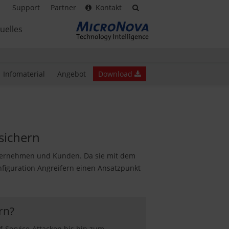
Support
Partner
Kontakt
uelles
Infomaterial
Angebot
Download
sichern
nternehmen und Kunden. Da sie mit dem
nfiguration Angreifern einen Ansatzpunkt
rn?
-Service-Attacken bis hin zum