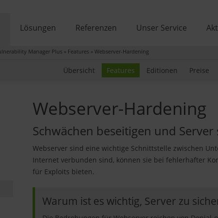
e
Lösungen
Referenzen
Unser Service
Akt
lnerability Manager Plus
»
Features
»
Webserver-Hardening
Übersicht
Features
Editionen
Preise
Webserver-Hardening
Schwächen beseitigen und Server 
Webserver sind eine wichtige Schnittstelle zwischen U
Internet verbunden sind, können sie bei fehlerhafter Ko
für Exploits bieten.
Warum ist es wichtig, Server zu siche
Die Bedrohungen für Webserver reichen von Denial-of