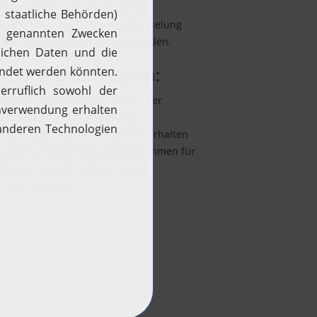
erdem können Sie Server, deren
L)-Zertifikat zur Datenverschlüsselung
en von Informationen zu unterbinden.
ardening verbessern:
n fehlerhaften Konfigurationen der
 fehlerhafte Protokollierung,
günstigte Angriffsart. Zudem erhalten
wirkungen und Beseitigungsmaßnahmen für
ie Lage versetzt, sichere Server
 sind, darunter: