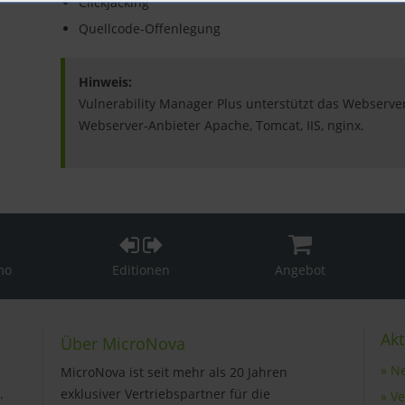
Clickjacking
Quellcode-Offenlegung
Hinweis:
Vulnerability Manager Plus unterstützt das Webserver
Webserver-Anbieter Apache, Tomcat, IIS, nginx.
mo
Editionen
Angebot
Akt
Über MicroNova
» N
MicroNova ist seit mehr als 20 Jahren
.
exklusiver Vertriebspartner für die
» V