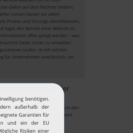
 User-Daten auf dem Rechner ändern,
eifen nutzen Hacker vor allem
rte Proxies und Sitzungs-Identifikatoren,
d sogar den Betrieb einer Website zu
nformationen offen gelegt werden – was
rtrauliche Daten sicher zu verwalten.
urationen laufen, ist mit solchen
ng für Unternehmen unerlässlich, um
us beim Absichern der
verkonfigurationen vornehmen, um den
den. Diese Änderungen werden meist
rt. Vulnerability Manager Plus
uf standardmäßige und unsichere