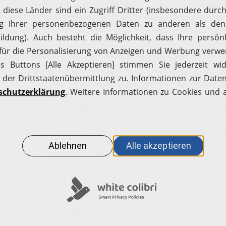
Konfigurationen und zeigt diese in der Konsole an. Auß
Kommunikation nicht mit einem Secure Sockets Layer (SS
gesichert ist, identifizieren, um ein unbefugtes Abfang
Serversicherheit mit Webserver-H
Mit Vulnerability Manager Plus können Sie die erkannte
Webserver in ihrem jeweiligen Kontext analysieren – z. B.
mangelhaftes SSL-Management oder auch die dadurch be
Sie eine detaillierte Beschreibung von Ursachen, Aus
jede fehlerhafte Server-Konfiguration. So werden Sie in d
aufzusetzen, die gegen viele Angriffsvarianten geschützt
Angriffe durch URL-Manipulation
Angriffe auf die Eingabevalidierung
Denial-of-Service-Attacken
Brute-Force-Attacken
Session Hijacking