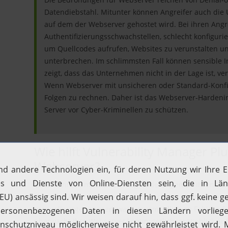
Datendiebstahl. Mitunter können Angreifer auch die
auf dem der Webserver gehostet wird. Bei ihren Angr
Authentifizierungsschwachstellen, schlecht konfigurie
um Quellcodes aufrufen, Websites zu verunstalten un
unterbrechen. Im schlimmsten Fall können sensible I
zeigt, dass das Unternehmen nicht in der Lage ist, ve
Wenn Webserver mit unsicheren oder Standard-Konfig
Folgen zu rechnen. Daher ist das Webserver-Hardeni
Server vor Cyber-Kriminellen zu schützen.
Wie hilft Vulnerability Manager Pl
Webserver?
Unternehmen müssen ständig Änderungen an ihren Ser
aktuellen Anforderungen ihrer Branche gerecht zu wer
manuell vorgenommen, was unvermeidlich zu Fehlern füh
überwacht Ihre Webserver kontinuierlich im Hinblick a