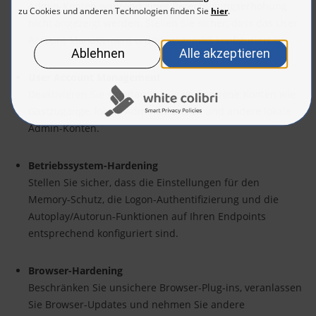
Admin-Konten während einer Berechtigungserhöhung
nicht angezeigt werden. Stellen Sie sicher, dass das User
Account Management ordnungsgemäß konfiguriert ist.
User Account Management
Deaktivieren Sie standardmäßig vorhandene Konten wie
Gastzugänge, lokale Administratoren und andere lokale
Admin-Konten.
Betriebssystem-Hardening
Stellen Sie sicher, dass die Einstellungen für den
Memory-Schutz, die Logon-Authentifizierung und die
Autoplay/Autorun-Funktionen auf Ihren Endpoints
entsprechend konfiguriert sind.
Browser-Hardening
Beschränken Sie unsichere Browser-Plug-ins, veranlassen
Sie Browser-Updates und nehmen Sie andere