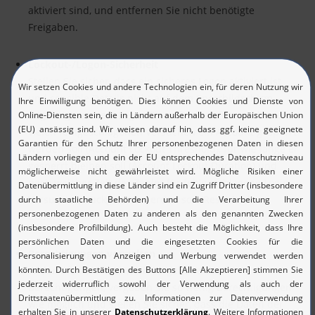
aktiviert sind, und entfernen Sie nicht benötigte
Freigaben.
Lockout-/Logon-Sicherheit
Stellen Sie sicher, dass ein sicheres Logon aktiviert ist
und sensible Details nicht auf dem Sperrbildschirm
angezeigt werden. Legen Sie außerdem fest, nach wie
vielen fehlgeschlagenen Versuchen ein Account gesperrt
werden soll (Account Lockout Threshold), für wie lange er
gesperrt bleiben soll (Account Lockout Duration) und
nach welcher Zeit der Zähler für fehlgeschlagene Login-
Versuche zurückgesetzt werden soll (Reset Lockout
Counter).
Berechtigungen verwalten
Widerrufen Sie irrtümlich vergebene User-
Berechtigungen, vergeben Sie so wenig Berechtigungen
wie möglich und stellen Sie sicher, dass die Daten der