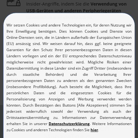
Insider-Angriffe, indem Sie die
Verwendung von
USB-Geräten und anderen Peripheriegeräten
überwachen und einschränken
.
Blockieren Sie High-Risk-Anwendungen
und
steigern Sie die Produktivität, indem Sie bestimmte
Anwendungen auf die schwarze Liste setzen.
Lassen Sie nur vertrauenswürdige Anwendungen
zu, die auf einer von Ihnen erstellen Whitelist
stehen.
Schaffen Sie eine
Zero-Trust-Umgebung
mit
anwendungsspezifischem Endpoint Privilege
Management.
Unified-Endpoint-Management- und
-Security-Lösungen von
ManageEngine