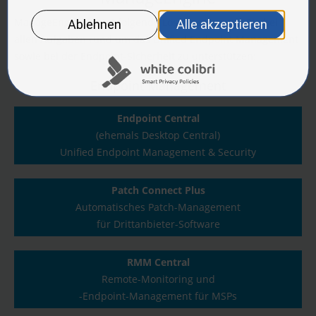
ManageEngine bietet folgende Lösungen an, um Sie bei
allen Aufgaben rund um das Unified Endpoint Management
sowie bei der Endpoint-Sicherheit zu unterstützen:
Endpoint Management
Endpoint Central
(ehemals Desktop Central)
Unified Endpoint Management & Security
Patch Connect Plus
Automatisches Patch-Management
für Drittanbieter-Software
RMM Central
Remote-Monitoring und
-Endpoint-Management für MSPs