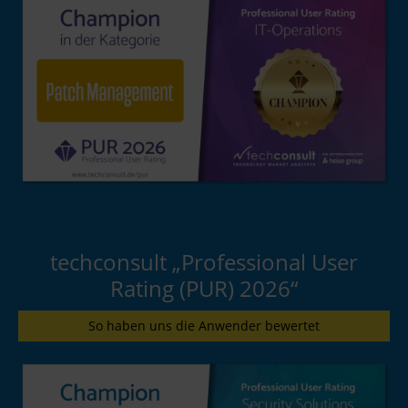
techconsult „Professional User
Rating (PUR) 2026“
So haben uns die Anwender bewertet