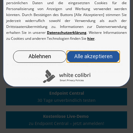
Automatisierung von Betriebssystem- und Software-
Updates für Ihre IT-Ressourcen.
Endpoint-Sicherheit
: Schützen Sie Ihre Geräte mit
fortschrittlichen Sicherheitsfunktionen wie Echtzeit-
Bedrohungsüberwachung, Zero-Day-
Schwachstellenbehebung, Browser Security, BitLocker
Management und Whitelisting für Anwendungen.
Remote-Management und -Sicherung
: Ermöglichen Sie
es Ihrem Team, Geräte auch aus der Ferne zu verwalten
und abzusichern.
Endpoint Central
30 Tage unverbindlich testen
Kostenlose Live-Demo
zu Endpoint Central – jetzt anmelden!