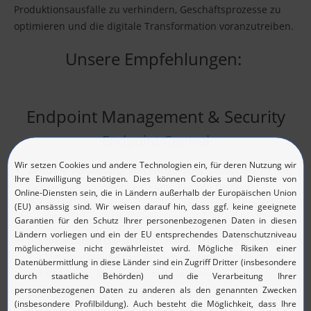
Produktionsausfälle zu verhindern, Geschäftsprozesse zu
optimieren und die digitale Transformation voranzutreiben.
Unsere Empfehlungen:
Endpoint Management & Security
Endpoint Central
Zentrale Verwaltung von Endgeräten
: Verwalten Sie alle
Geräte (Laptops, mobile Geräte, Rugged Devices,
industrielle Steuerungssysteme) an verteilten Standorten
mit einer einzigen Plattform.
Automatisierte OS- und Software-Verteilung:
Verteilen
Sie Software-Pakete und Betriebssysteme automatisiert
auf Windows-, Mac- und Linux-Geräten.
Automatisierte Patch-Verteilung
: Reduzieren Sie
Ausfallzeiten und Sicherheitsrisiken durch die