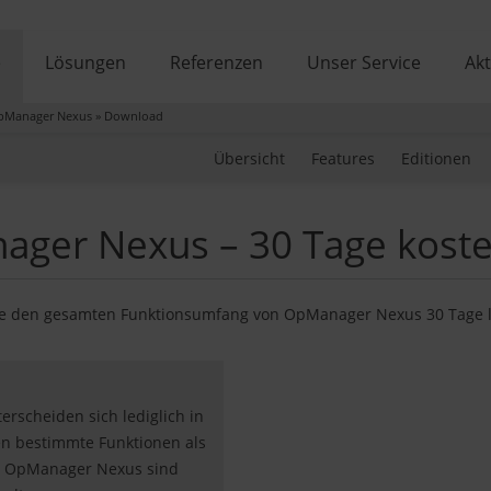
e
Lösungen
Referenzen
Unser Service
Akt
pManager Nexus
»
Download
Übersicht
Features
Editionen
ger Nexus – 30 Tage koste
Sie den gesamten Funktionsumfang von OpManager Nexus 30 Tage la
scheiden sich lediglich in
en bestimmte Funktionen als
ei OpManager Nexus sind