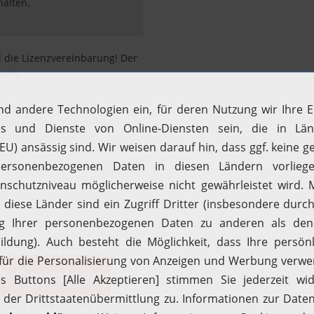
halten.
d die Lizenzvereinbarung! Der
eite.
thält alles für die
 PostgreSQL-Datenbank).
M-Plug-in
Linux 64-bit
Download
64-bit / .bin / 260MB