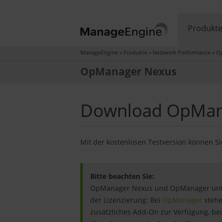
Produkt
ManageEngine
»
Produkte
»
Netzwerk Performance
»
O
OpManager Nexus
Download OpMana
Mit der kostenlosen Testversion können 
Bitte beachten Sie:
OpManager Nexus und OpManager unter
der Lizenzierung: Bei
OpManager
steh
zusätzliches Add-On zur Verfügung, b