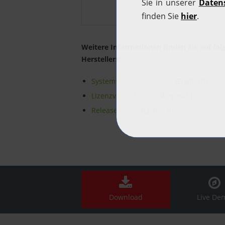
Weitere Informationen finden Sie auf fo
Herstellers:
Systemvoraussetzungen
(Englisch)
Lizenzvereinbarung
(Englisch)
Release Notes
(Englisch)
Download
Live De