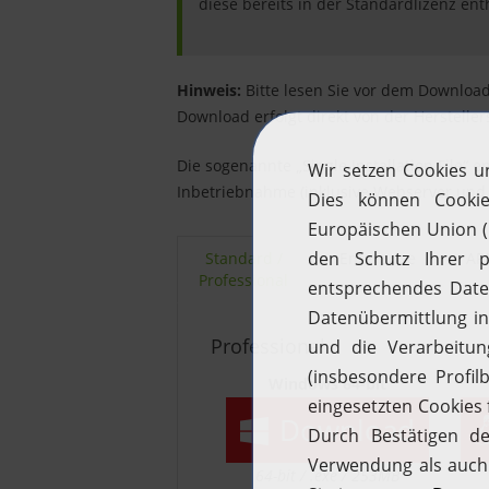
diese bereits in der Standardlizenz ent
Hinweis:
Bitte lesen Sie vor dem Downloa
Download erfolgt direkt von der Herstellers
„
“
Die sogenannte
Single Installation File
en
Inbetriebnahme (inklusive Webserver und
Standard /
Enterprise
AP
Professional
Professional
Windows 64-bit
Download
64-bit / .exe / 253MB