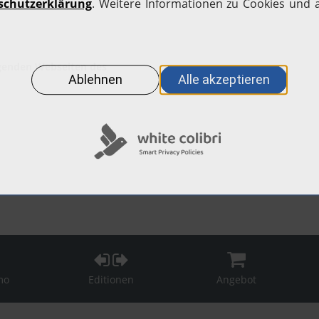
lgenden Webseiten des
mo
Editionen
Angebot