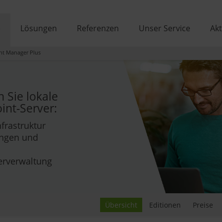
e
Lösungen
Referenzen
Unser Service
Akt
nt Manager Plus
 Sie lokale
int-Server:
frastruktur
ungen und
herverwaltung
Übersicht
Editionen
Preise