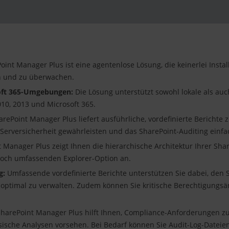
int Manager Plus ist eine agentenlose Lösung, die keinerlei Instal
en und zu überwachen.
oft 365-Umgebungen:
Die Lösung unterstützt sowohl lokale als auc
10, 2013 und Microsoft 365.
rePoint Manager Plus liefert ausführliche, vordefinierte Berichte
erversicherheit gewährleisten und das SharePoint-Auditing einf
 Manager Plus zeigt Ihnen die hierarchische Architektur Ihrer Shar
nnoch umfassenden Explorer-Option an.
g:
Umfassende vordefinierte Berichte unterstützen Sie dabei, den 
e optimal zu verwalten. Zudem können Sie kritische Berechtigungs
harePoint Manager Plus hilft Ihnen, Compliance-Anforderungen zu 
sche Analysen vorsehen. Bei Bedarf können Sie Audit-Log-Dateien 