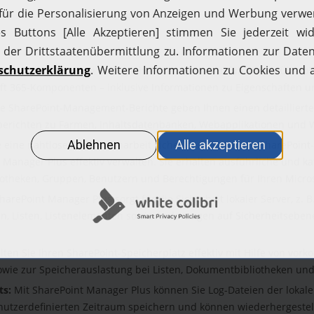
Die Explorer-Option ermöglicht Ihnen einen ausführlichen Überbli
oft 365-Komponenten – inklusive Informationen zu Eigenschaften un
e SharePoint-Management-Berichte geben Ihnen einen detaillierte
stikberichten zu Farmen, Inhaltsdatenbanken, Webapplikationen un
e eine nahtlose Zusammenarbeit sicher, indem Sie Ihre SharePoint-
Manager Plus effektiv verwalten. Sie erhalten ausführliche und ka
bliotheken, Gruppen, Benutzern und Berechtigungen für Ihren Micros
harePoint Manager Plus sorgt für die Sicherheit lokaler Server, z
, Listen, Listenelementen sowie Änderungen auf Sicherheitseben
ten Sie Ihren SharePoint-Speicherplatz effektiv mit Hilfe von vork
owie zur Speicherauslastung bei Listen, Dokumentbibliotheken un
ts:
Mit SharePoint Manager Plus können Sie Log-Dateien der lokalen
enutzerdefinierten Zeitraum speichern und können wiederhergestel