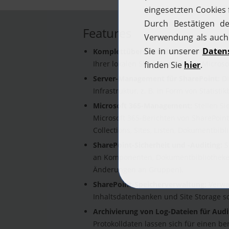
Features
Komplettübersicht über Infrastruktur:
Ihrer lokalen SharePoint- sowie Micros
Server-Management für SharePoint:
Di
Infrastruktur, z. B. in Form von Stati
Microsoft 365-Management:
Stellen Si
Microsoft 365-Berichten von SharePoint 
Collections, Sites, Listen, Dokumentbi
SharePoint-Sicherheit und -Auditing:
S
an Komponenten, Dokumentbibliotheken
Änderungen an Gruppen).
SharePoint-Speicherverwaltung:
Verwal
Inhaltsdatenbanken und Site Storage s
Archivierung von Log-Dateien für Audi
Protokolldaten lassen sich für einen b