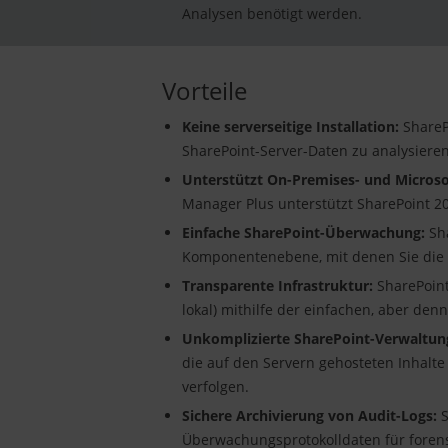
Analysen benötigt werden.
Vorteile
Keine serverseitige Installation:
SharePo
SharePoint-Server-Daten zu analysier
Unterstützt On-Premises- und
Micros
Manager Plus unterstützt SharePoint 20
Einfache SharePoint-Überwachung:
Sha
Komponentenebene, mit denen Sie die S
Transparente Infrastruktur:
SharePoint
lokal) mithilfe der einfachen, aber de
Unkomplizierte SharePoint-Verwaltun
die auf den Servern gehosteten Inhalt
verfolgen.
Sichere Archivierung von Audit-Logs:
S
Überwachungsprotokolldaten für forensi