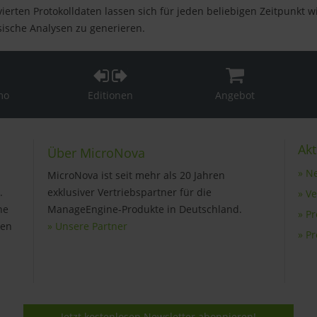
vierten Protokolldaten lassen sich für jeden beliebigen Zeitpunkt 
sische Analysen zu generieren.
mo
Editionen
Angebot
Akt
Über MicroNova
» N
MicroNova ist seit mehr als 20 Jahren
.
exklusiver Vertriebspartner für die
» V
ne
ManageEngine-Produkte in Deutschland.
» P
gen
» Unsere Partner
» P
Jetzt kostenlosen Newsletter abonnieren!