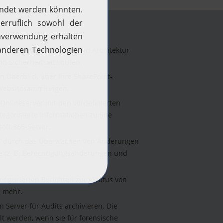
ck über die Hierarchie und Architektur
d Sicherheitsattributen.
n Überblick über Ihre SharePoint-
d Websitesammlungen.
Onlineserver mit den vordefinierten
tegorisierte Informationen zu Site
oft 365-Server.
. B. durch das Überwachen von Änderungen
e (z. B. Berechtigungsänderungen und
onfigurierten Berichten zum Status von
d mehr.
 Server für Audits archivieren. Die
lt werden, wenn sie für forensische