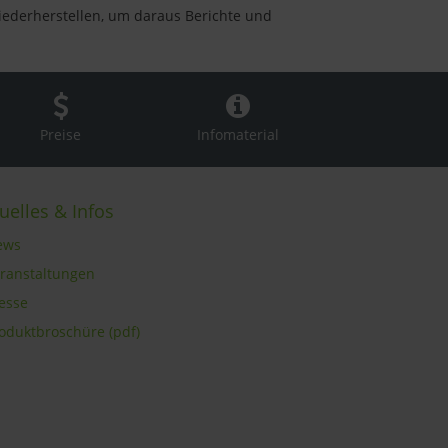
wiederherstellen, um daraus Berichte und
Preise
Infomaterial
uelles & Infos
ews
eranstaltungen
resse
roduktbroschüre (pdf)