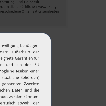
onitoring-
und
Helpdesk-
n
, um die tatsächlichen Auswirkungen
 verschiedene Organisationseinheiten