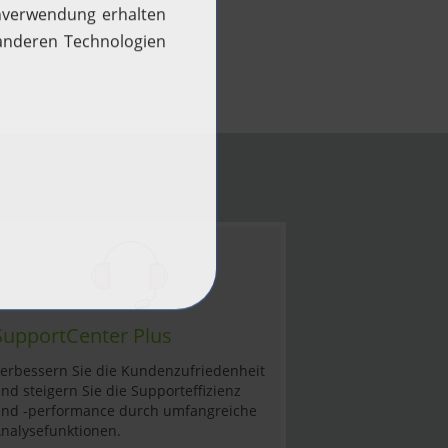
SupportCenter Plus
erbessern Sie die Kundenzufriedenheit
nd steigern Sie die Supporteffizienz
nd -performance durch umfangreiche
nalysefunktionen.