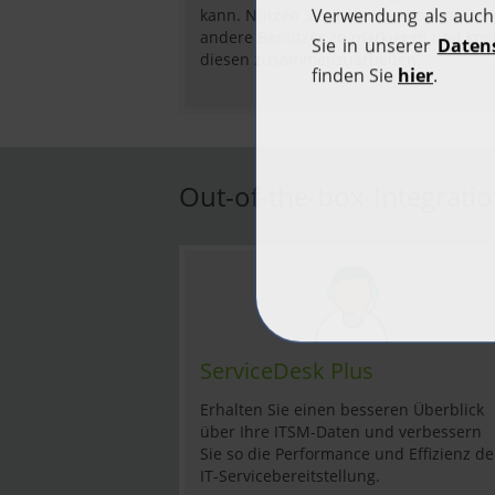
kann. Nutzen Sie die Inline-Kommentare
andere Benutzer zu markieren und kont
diesen zusammenzuarbeiten.
Out-of-the-box-Integrati
ServiceDesk Plus
Erhalten Sie einen besseren Überblick
über Ihre ITSM-Daten und verbessern
Sie so die Performance und Effizienz de
IT-Servicebereitstellung.