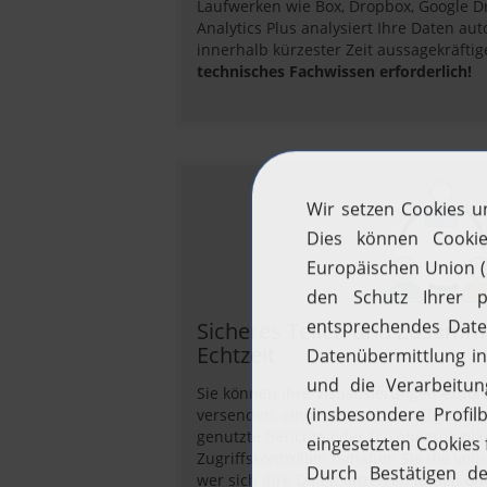
Laufwerken wie Box, Dropbox, Google D
Analytics Plus analysiert Ihre Daten aut
innerhalb kürzester Zeit aussagekräftig
technisches Fachwissen erforderlich!
Sicheres Teilen und Zusamme
Echtzeit
Sie können Ihre Visualisierungen export
versenden, einbetten und veröffentli
genutzte Berichte oder Dashboards pla
Zugriffskontrollen behalten Sie die voll
wer sich Ihre Daten anzeigen lassen od