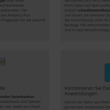
dget
oder Ihren
Sie müssen sich nicht me
 auf kommende
Ihren Daten auf dem Laufen
orbereiten. Der
einfach
schwellenwertbasie
von Analytics Plus
und lassen Sie relevante S
e Prognosen für die Zukunft
die SLA-Erfüllung unter 95 
Backlogs 100 überschreite
und In-App-Benachrichtigu
lle
Kombinieren Sie Dat
Anwendungen
lokalen Datenbanken
.
Spreadsheets und Dateien
Führen Sie Daten aus mehr
XML usw. sowie aus Cloud-
gemeinsam analysieren möc