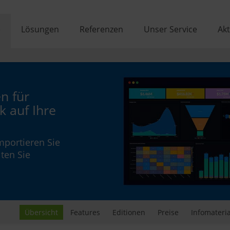
e
Lösungen
Referenzen
Unser Service
Akt
n für
k auf Ihre
mportieren Sie
ten Sie
Übersicht
Features
Editionen
Preise
Infomateria