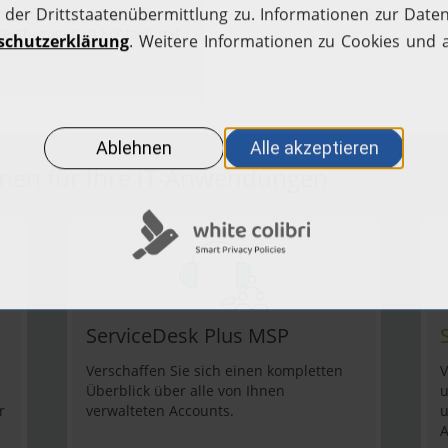
 von Analytics Plus, um
extbezogen in Echtzeit mit
onen für Ihre IT-Anwendungen
ServiceDesk Plus MSP
Verschaffen Sie sich einen kompletten
V
Überblick über alle von Ihnen
u
r
verwalteten Accounts.
u
A