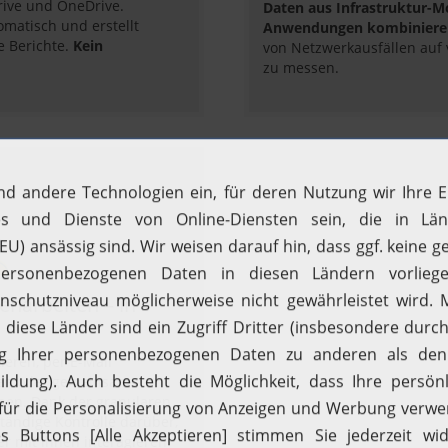
rive und OneDrive.
Daten aus Infrastruktur-M
omatisch und erstellt
Anwendungen kombiniere
e Berichte.
Kein
von Netzwerkausfällen auf
zu messen.
narbeiten – in
ieren, per E-Mail
chen oder gemeinsam
nen. Dank der granularen
ständige Kontrolle darüber,
er mit ihnen interagieren