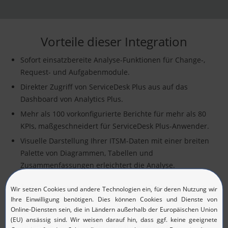
Vorteile dieser Integration
Sofort einsatzbereite Analyse-Funktionen für Change-,
Request- und Aufgabenmodule.
Direkter Zugriff von ServiceDesk Plus aus auf das
Dashboard von Analytics Plus.
Mehr als 100 vorkonfigurierte Berichte für mehr als 80
KPIs, maßgeschneidert für ServiceDesk Plus-Anwender.
Visuelle Darstellung Ihrer ITSM-Daten mit einer breiten
Palette von Diagrammen, Tabellen und
Zusammenfassungen erleichtert die Analyse.
Ändern oder erstellen Sie interaktive Dashboards und
Berichte per Drag & Drop über eine flexible visuelle
Arbeitsoberfläche.
Teilen Sie Daten und Berichte für eine bessere