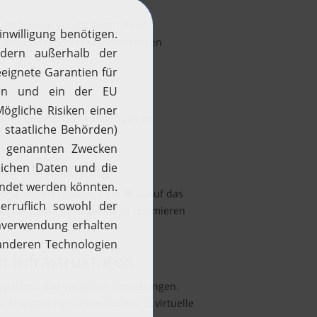
. So können Sie die Daten Ihrer
Sie die Ergebnisse in interaktiven
 Ihren Geschäftsanwendungen zu
azitätsplanung
d Speicherkapazität – ein Blick auf das
g vorhandener Ressourcen zu optimieren
n Infrastrukturen
hysischen und virtuellen Umgebungen.
nalytics Plus unterstützt u. a. virtuelle