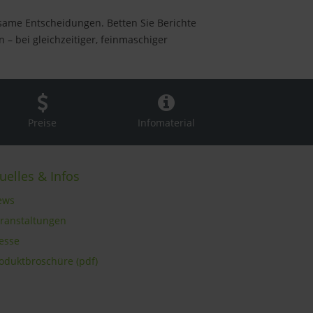
same Entscheidungen. Betten Sie Berichte
– bei gleichzeitiger, feinmaschiger
Preise
Infomaterial
uelles & Infos
ews
eranstaltungen
resse
roduktbroschüre (pdf)