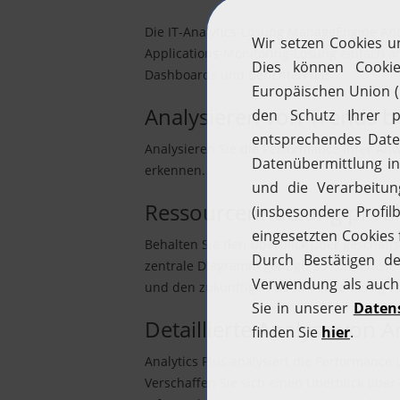
Die IT-Analytics-Lösung ManageEngine Anal
Applications-Monitoring-Lösung einfach ana
Dashboards und Berichten dar.
Analysieren von Trends 
Analysieren Sie die Performance Ihrer A
erkennen.
Ressourcennutzung proakt
Behalten Sie den Überblick über geschäftsk
zentrale Diagramm genügt. So können Sie 
und den zukünftigen Bedarf zuverlässig v
Detaillierte Analyse von 
Analytics Plus analysiert die Performan
Verschaffen Sie sich einen Überblick über 