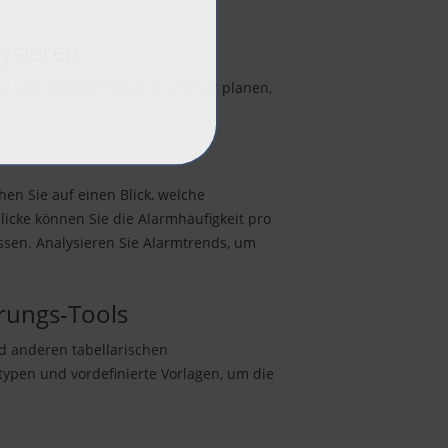
ysieren
 und Microsoft Entra ID, besser planen,
en Sie auf einen Blick, welche
icke können Sie die Alarmhäufigkeit pro
ssen. Analysieren Sie Alarmtrends, um
erungs-Tools
nd anderen tabellarischen
ypen und vordefinierte Vorlagen, um die