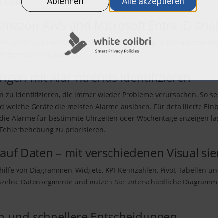
Citrix.
azon AWS und Microsoft Entra ID anal
täten von Cloud-Infrastrukturen und -Anwendungen, wie Amazon AWS
d Performance auswerten.
en mit Alarmtrends identifizieren
 zu identifizieren, die immer wieder Probleme verursachen. So seh
welche Geräte die meisten Alarme auslösen. Für detaillierte Einbl
 die Alarme für bestimmte Uhrzeiten oder Wochentage anzeigen la
Fehlerbehebung zu priorisieren.
 auf Daten – mit verschiedenen Visualisi
thilfe von Diagrammen, Widgets, KPI-Kennzahlen, Pivot-Tabellen u
nzelne Datensegmente und nutzen Sie unterschiedliche Diagrammt
n und schnellere Entscheidungen