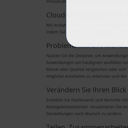
Infrastrukturen von VMware, Microsoft und 
Cloud-Umgebungen wie Am
Mit Analytics Plus können Sie die Kapazi
indem Sie die Daten zu Verfügbarkeit un
Problematische Anwendung
Nutzen Sie die Zeitleiste, um Anwendungen
Anwendungen am häufigsten ausfallen und 
Monat oder Quartal vergleichen oder sich
mögliche Anomalien zu erkennen und die 
Verändern Sie Ihren Blick
Erstellen Sie Dashboards und Berichte mi
Anzeigekomponenten. Visualisieren Sie ei
Darstellungen nach Wunsch zu ändern.
Teilen, Zusammenarbeite