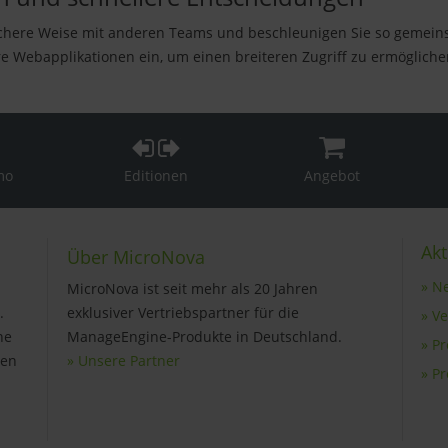
ichere Weise mit anderen Teams und beschleunigen Sie so gemein
 Webapplikationen ein, um einen breiteren Zugriff zu ermöglichen 
mo
Editionen
Angebot
Akt
Über MicroNova
» N
MicroNova ist seit mehr als 20 Jahren
.
exklusiver Vertriebspartner für die
» V
ne
ManageEngine-Produkte in Deutschland.
» P
gen
» Unsere Partner
» P