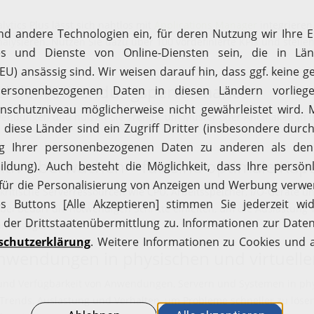
ytics Plus lässt sich nahtlos mit
Applications Manager
integrieren
lysieren. Nutzen Sie dazu über 100 vordefinierte KPIs und stellen 
bei der Anwendungsperformance
nwendungen und nutzen Sie Trends, um Muster oder Anomalien in
iv überwachen – für eine optimale Kap
ritische Serverressourcen wie CPU, Arbeitsspeicher, I/O-Geräte un
bei Bedarf die notwendigen Schritte einleiten, um die Auslastun
orhersagen.
Anwendungen in physischen und virtuelle
ce und Verfügbarkeit von Anwendungen, Servern und Systemen in p
Trends, Auslastung und Verhalten, um Probleme schneller zu lösen. A