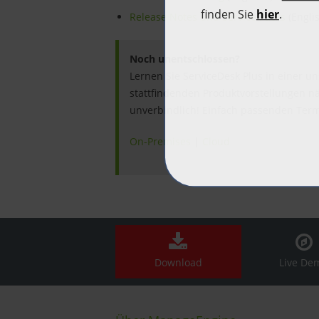
Release Notes und Service Packs
(Engli
Noch unentschlossen?
Lernen Sie ServiceDesk Plus in einer u
stattfindenden Produktvorstellungen n
unverbindlich! Einfach passenden Ter
On-Premises
|
Cloud
Download
Live De