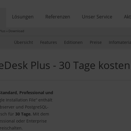
e
Lösungen
Referenzen
Unser Service
Akt
Plus
»
Download
Übersicht
Features
Editionen
Preise
Infomateria
Desk Plus - 30 Tage kostenl
 Standard, Professional und
“
le Installation File
enthält
ebserver und PostgreSQL-
isch für
30 Tage.
Mit dem
essional oder Enterprise
reischalten.