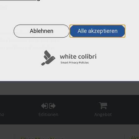
sch)
nserer regelmäßig
äher kennen - kostenlos und
min wählen und anmelden:
mo
Editionen
Angebot
Akt