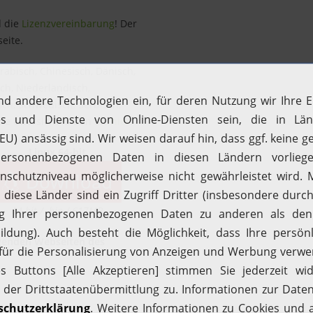
d die
Lizenzvereinbarung
! Der
eite.
rabisch, Chinesisch, Dänisch,
sch, Niederländisch,
sch, Schwedisch, Serbisch,
te Übersicht finden Sie
hier
.
Linux 64-bit
Download
64-bit / .bin / 617MB
lgenden Webseiten des