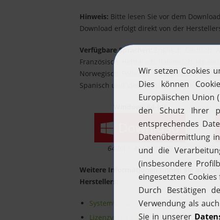
Hinweis:
Bitte lesen Sie vor dem Downloa
Download erfolgt direkt von der Herstellers
Verfügbare Sprachen:
Englisch, Deutsch, A
Französisch, Hebräisch, Italienisch, Japani
Norwegisch, Polnisch, Portugiesisch, Russi
Spanisch und Vietnamesisch. Eine komplet
Windows 64-bit
Download
64-bit / .exe / 513MB
Weitere Informationen finden Sie auf fo
Herstellers:
Systemvoraussetzungen
(Englisch)
Lizenzvereinbarung
(Englisch)