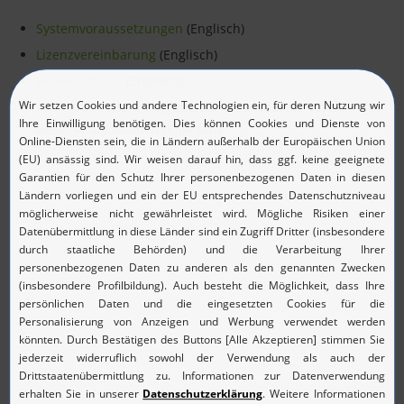
Systemvoraussetzungen
(Englisch)
Lizenzvereinbarung
(Englisch)
Release-Notes
(Englisch)
Service Pack
zum Upgrade auf die aktuellste Version - für
bestehende Kunden (Englisch)