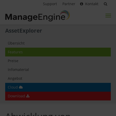
Support
Partner
Kontakt
Toggl
naviga
AssetExplorer
Übersicht
Features
Preise
Infomaterial
Angebot
Cloud
Download