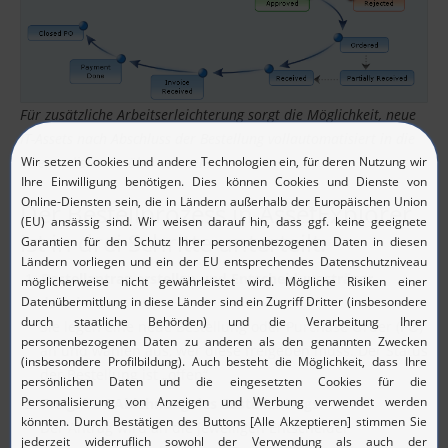
Für zusätzliche Arbeitserleichterung sorgt die Möglichkeit, neue
IT-Assets nach Abschluss der Bestellung vollautomatisiert in die
Inventarlisten zu übernehmen.
Der Bestellprozess in AssetExplorer
ist in drei Schritte unterteilt:
Bestellantrag erstellen und Entscheidungsträger
definieren:
Sie legen eine neue Bestellung oder Purchase Order (PO)
an und wählen aus, wer diese freigeben muss. Der Status
der Bestellung ist „offen“.
Freigabe / Ablehnung des Bestellantrags:
Der Antrag wird an die jeweiligen Entscheider