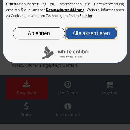
weitergeleitet und – je nach Bestellung – genehmigt oder
abgelehnt. Nach der Freigabe des Bestellantrags wird
automatisch eine Bestellung zur Weiterleitung an den
Hersteller des Produkts generiert.
Bestellantrag schließen und Empfang der Assets:
Sobald die Assets eingetroffen sind, wird der Status der
Bestellung auf „abgeschlossen“ gesetzt. Die neuen Assets
übernimmt AssetExplorer anschließend automatisch in
das Inventar. Es können übrigens auch Teillieferungen in
AssetExplorer eingepflegt werden.
Download
Live Demo
Angebot
Preise
Infomaterial