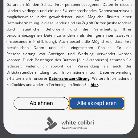
Installation des AssetExplorers bereits vorkonfiguriert
vorhanden, können aber auch einzeln definiert werden.
Um Assets im Unternehmensnetzwerk aufzuspüren, stehen
in AssetExplorer verschiedene Methoden zur Verfügung:
Agentenbasierter Scan
; dazu muss der Agent auf der zu
scannenden Workstation installiert werden
Windows Domain Scan:
Dabei werden alle Assets in
einer Windows-Domäne gescannt
Scan eines Netzwerks oder Netzwerkbereichs:
Diese
Methode eignet sich für alle Geräte, die über eine IP-
Adresse verfügen, z. B. Router, Switche oder Drucker mit
Linux-, Solaris- oder Mac-Betriebssystem.
Individueller Asset-Scan:
Ermöglicht es, einzelne Geräte
durch Eingabe der IP-Adresse zu scannen
Manueller Import:
Falls alle anderen Scan-Methoden
versagen oder Sie eine CSV-Datei mit Ihren Assets