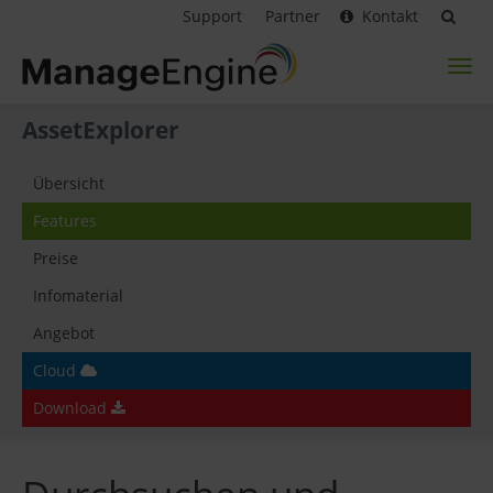
Support
Partner
Kontakt
Toggl
naviga
AssetExplorer
Übersicht
Features
Preise
Infomaterial
Angebot
Cloud
Download