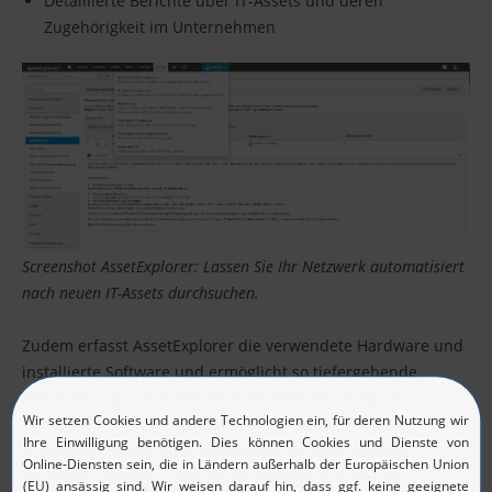
Detaillierte Berichte über IT-Assets und deren
Zugehörigkeit im Unternehmen
Screenshot AssetExplorer: Lassen Sie Ihr Netzwerk automatisiert
nach neuen IT-Assets durchsuchen.
Zudem erfasst AssetExplorer die verwendete Hardware und
installierte Software und ermöglicht so tiefergehende
Einblicke in die charakteristische Asset-Nutzung im
Unternehmens. Diese Details lassen sich entweder
zusammengefasst oder ausführlich in verschiedenen
Berichten anzeigen. Zahlreiche Reports sind bei der