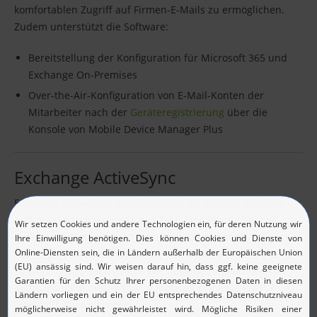
komfortablen Zugriff auf Firmen-E-Mails zu ermöglichen.
Zudem unterstützt die Software:
Bereitstellung der Konfiguration für Microsoft 365 und
Exchange On-Premises
Over-the-Air-Konfiguration von E-Mail-Konten der
Mitarbeiter nach der
Geräteregistrierung
über die
Konsole von Mobile Device Manager Plus
Exchange ActiveSync
Exchange ActiveSync synchronisiert die E-Mails, Kontakte,
Aufgaben und Kalender eines Exchange-Postfaches mit
einem mobilen Endgerät und ermöglicht dem Anwender so
den Zugriff auf diese Elemente. Um die E-Mail-Verwaltung
so einfach und komfortabel wie möglich zu gestalten, hat
ManageEngine dieses Tool in Mobile Device Manager Plus
integriert. Dies ermöglicht: