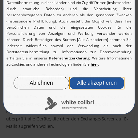
Anwender können daran gehindert werden, Nachrichten
in andere Konten zu verschieben.
Blockieren Sie den Zugriff auf Exchange-Postfächer für
nicht-genehmigte Apps (z. B. Fotos, Browser etc.), um
diese am Versand von Nachrichten zu hindern.
Sichern Sie mobile E-Mails durch die Aktivierung von
S/MIME für die Ver- und Entschlüsselung zusätzlich ab.
Bedingter Zugriff für Exchange
ActiveSync
Mit Mobile Device Manager Plus können Sie den Zugriff auf
Exchange ActiveSync auf Geräte beschränken, die in der
ManageEngine-Software registriert wurden. Diese Funktion
überprüft alle Geräte, die über den Exchange-Server auf E-
Mails zugreifen wollen.