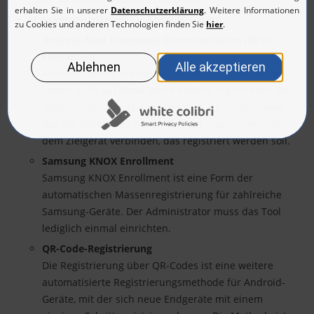
Massenregistrierung für Android-Geräte
Android Near Frequency Communication (NFC)
Enrollment
Android-Geräte, die die NFC-Funktion unterstützen,
lassen auch auf diese Weise einfach registrieren. Der
Administrator muss dazu lediglich ein Smartphone,
das die Rolle eines Admin-Gerätes übernimmt, mit
dem Zielgerät verbinden, das registriert werden soll.
Samsung KNOX Enrollment
Samsung KNOX Enrollment ist eine Form der
automatischen Massenregistrierung für zahlreiche
Samsung-Geräte. Der Administrator muss das Tool
lediglich einmal einrichten.
QR-Code-Registrierung
Die Registrierung über QR-Codes ist eine weitere
automatisierte Registrierungsmethode für Android-
Geräte, mit der sich neue Endgeräte mit einem