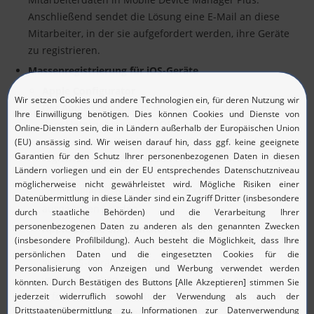
Anschließend sendet die Lösung eine E-Mail an diese
Mitarbeiter, in der sie aufgefordert werden, ihre Geräte
zu registrieren.
Massenregistrierung für iOS-Geräte
Apple Configurator
Der Apple Configurator ist ein Dienstprogramm, mit
dem Unternehmen ihre iOS-Geräte über eine
physische USB-Verbindung konfigurieren und
registrieren können. Neben Profilen lassen sich auf
diese Weise auch Anwendungen auf den iOS-Geräten
vorinstallieren, bevor sie an die Mitarbeiter
ausgegeben werden.
Apple Device Enrollment Program (DEP)
Mit diesem Programm können IT-Administratoren
auch iOS-Geräte registrieren, die sie nicht physisch
vorliegen haben. Die Geräte werden mit allen
erforderlichen Einstellungen vorkonfiguriert und in
die Geräteverwaltung eingegliedert.