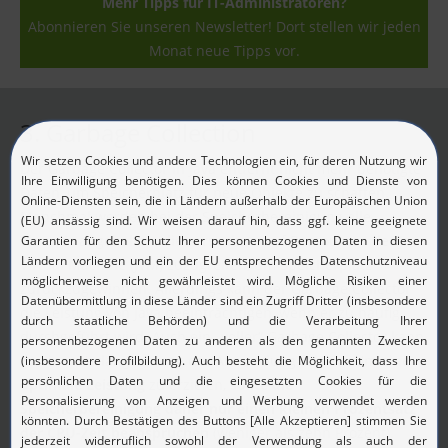
Mehr Tipps für IT-Administratoren?
Abonnieren Sie unseren Newsletter! Dort stellen wir jeden
Monat neue Tipps vor.
3. Garbage Collection
Der Garbage Collector in Java entfernt nicht mehr benötigte
Daten, um Speicherplatz für neue Objekte zu schaffen.
Manchmal werden bei der Speicherbereinigung alle
Threads angehalten, die versuchen, auf Ressourcen der Java
Virtual Machine (JVM) zuzugreifen, um Speicherplatz
zurückzugewinnen. Allerdings kann der Garbage Collector
die Leistung von Java beeinträchtigen, wenn er zu häufig
durchgeführt wird. Auch ein „voller“ Garbage Collector kann
zu einer Verlangsamung der Anwendung führen. Um eine
optimale Leistung
zu erzielen,
sollte die
Speicherbereinigung daher nur einen kleinen Prozentsatz
der CPU-Zeit beanspruchen
(weniger als zehn Prozent).