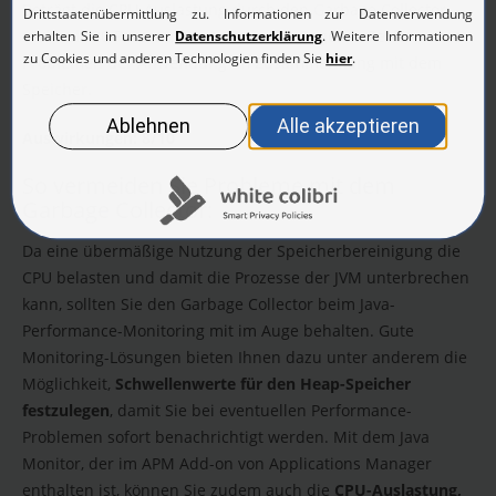
Beträgt die CPU-Auslastung durch den Garbage Collector
mehr als 20 Prozent, führt das in der Regel zu Performance-
Problemen der Anwendung im Zusammenhang mit dem
Speicher.
Auswirkungen: 8/10
So vermeiden Sie Probleme mit dem
Garbage Collector:
Da eine übermäßige Nutzung der Speicherbereinigung die
CPU belasten und damit die Prozesse der JVM unterbrechen
kann, sollten Sie den Garbage Collector beim Java-
Performance-Monitoring mit im Auge behalten. Gute
Monitoring-Lösungen bieten Ihnen dazu unter anderem die
Möglichkeit,
Schwellenwerte für den Heap-Speicher
festzulegen
, damit Sie bei eventuellen Performance-
Problemen sofort benachrichtigt werden. Mit dem Java
Monitor, der im APM Add-on von Applications Manager
enthalten ist, können Sie zudem auch die
CPU-Auslastung,