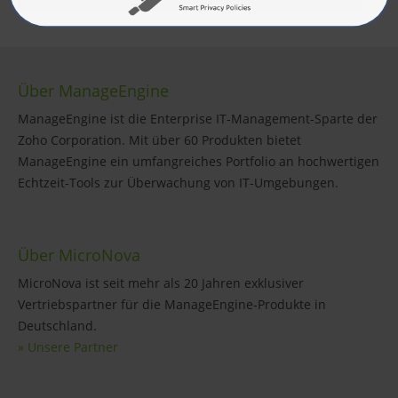
Über ManageEngine
ManageEngine ist die Enterprise IT-Management-Sparte der
Zoho Corporation. Mit über 60 Produkten bietet
ManageEngine ein umfangreiches Portfolio an hochwertigen
Echtzeit-Tools zur Überwachung von IT-Umgebungen.
Über MicroNova
MicroNova ist seit mehr als 20 Jahren exklusiver
Vertriebspartner für die ManageEngine-Produkte in
Deutschland.
» Unsere Partner