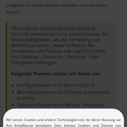
Endgeräte im Unternehmen verwalten und absichern
können.
Mit Endpoint Central (ehemals Desktop
Central) vereinfachen und automatisieren Sie
Routinetätigkeiten, wie die Verteilung von
Betriebssystemen, neuer Software, die
Installation von Patches oder das Einrichten
von Desktop-, Computer-, Benutzer- oder
Energieeinstellungen.
Folgende Themen stellen wir Ihnen vor:
Konfigurationen in Endpoint Central
Betriebssysteme und Software automatisch
patchen
Software-Pakete mit Hilfe von Templates
erstellen und ausrollen
Computer und Software inventarisieren
Images für Betriebssysteme erstellen und