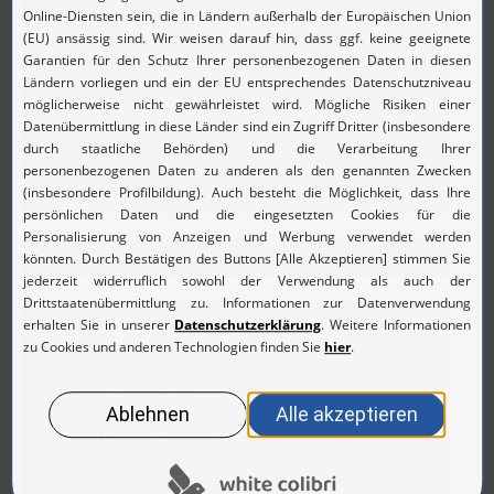
automatisiert verteilen
Mobile Endgeräte verwalten
Tools und Reports nutzen
Endgeräte absichern (Schwachstellen-
Management, Application Control, Device
Control, Browser-Sicherheit, BitLocker
Management, Anti-Ransomware, Endpoint
DLP, Next-Gen Antivirus)
Termine und Anmeldung!
Endpoint Central
Termin:
ca. zweimal / Monat
Beginn
: 10:00 Uhr
Dauer
: ca. 90 Minuten
Zielgruppe
: IT-Leiter, IT-Administratoren und
IT-Helpdesk-Administratoren