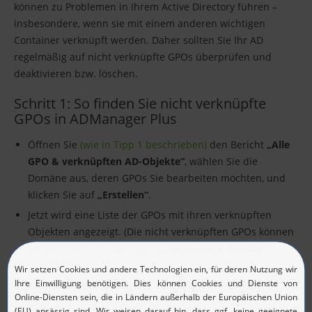
können zu Problemen in Ihrem Active Directory führen –
insbesondere, wenn sie mit einem anderen wichtigen
Container verknüpft werden. Daher sollten Sie Ihr AD
regelmäßig auf nicht verknüpfte GPOs überprüfen und
deaktivieren bzw. löschen.
Schritt 1: So finden Sie nicht verknüpfte
GPOs in ADManager Plus
Öffnen Sie
(wie in Tipp 1 beschrieben)
den Bericht
„Alle
GPO & verknüpften AD-Objekte“
, wählen Sie die
Domäne aus, deren GPOs Sie bearbeiten möchten, und
klicken Sie auf
„Erstellen“
.
Jetzt wird eine Liste der GPOs mit ihren verknüpften
Objekten angezeigt. (Die nicht verknüpften GPOs können
Sie am Wert „
-
“ in der Spalte „
Verknüpfte Objekte
“
identifizieren).
Bei Bedarf können Sie den Bericht in das von Ihnen
gewünschte Format exportieren, indem Sie die Option