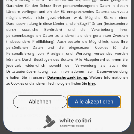
„Exportieren als“
direkt über dem Bericht anklicken.
Screenshot ADManager Plus: Identifizieren Sie nicht verknüpfte
GPOs mit dem Bericht „Alle GPO & verknüpften AD-Objekte“.
Schritt 2: So deaktivieren Sie alle nicht
verknüpften GPOs in ADManager Plus (ab
Build 6590)
Markieren
Sie die nicht verknüpften GPOs, die Sie in
Schritt 1
identifiziert haben.
Wählen Sie einfach den
durchgestrichenen roten Kreis
,
um die GPOs zu deaktivieren.
Auf diese Weise werden die ausgewählten, nicht