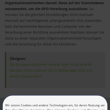
Organisationseinheiten darauf, diese auf der Stammebene
anzuwenden, um die GPO-Vererbung auszulösen.
So
müssen Sie die gleichen Einstellungen nicht mühsam
manuell auf nachfolgende untergeordnete OUs anwenden.
Falls Sie bestimmte Benutzer und Computer von der
Vererbung einer Richtlinie ausnehmen möchten, können Sie
diese zu einer separaten Organisationseinheit hinzufügen
und die Vererbung für diese OU blockieren.
Übrigens:
Ob Gruppenrichtlinien vererbt oder nicht vererbt
werden sollen, können Sie in ADManager Plus mit
einem Klick ändern.
5. Befolgen Sie klare Regeln bei der