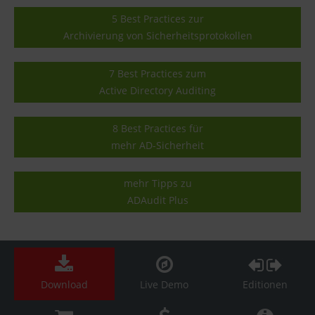
5 Best Practices zur
Archivierung von Sicherheitsprotokollen
7 Best Practices zum
Active Directory Auditing
8 Best Practices für
mehr AD-Sicherheit
mehr Tipps zu
ADAudit Plus
Download
Live Demo
Editionen