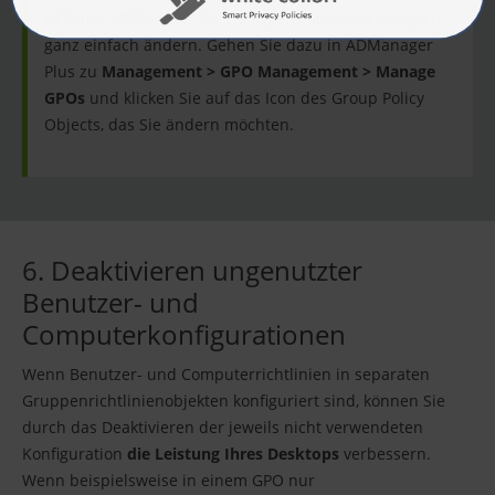
GPO mit ADManager Plus übrigens auch nachträglich
ganz einfach ändern. Gehen Sie dazu in ADManager
Plus zu
Management > GPO Management > Manage
GPOs
und klicken Sie auf das Icon des Group Policy
Objects, das Sie ändern möchten.
6. Deaktivieren ungenutzter
Benutzer- und
Computerkonfigurationen
Wenn Benutzer- und Computerrichtlinien in separaten
Gruppenrichtlinienobjekten konfiguriert sind, können Sie
durch das Deaktivieren der jeweils nicht verwendeten
Konfiguration
die Leistung Ihres Desktops
verbessern.
Wenn beispielsweise in einem GPO nur