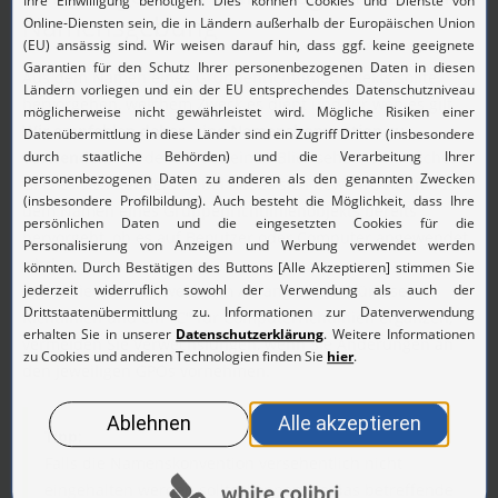
Namensgebung
Aus dem Namen eines Gruppenrichtlinienobjekts sollte
hervorgehen, welchem Zweck es dient und für wen es gilt.
Wir empfehlen daher, eine Namenskonvention zu
verwenden
, mit der Sie auf einen Blick sehen, um welches
GPO es sich handelt. Dabei hat es sich bewährt, wenn aus
dem Namen eines Gruppenrichtlinienobjekts bereits
hervorgeht, ob es auf Benutzer oder Computer angewendet
wird.
Wenn Sie beispielsweise am Anfang ein "U" für User-
Richtlinien und ein "C" für Computerrichtlinien ergänzen,
vermeiden Sie Verwechslungen, wenn Sie Änderungen an
den jeweiligen GPOs vornehmen.
Tipp:
Falls die Namenskonvention versehentlich nicht
eingehalten werden sollte, können Sie das betreffende