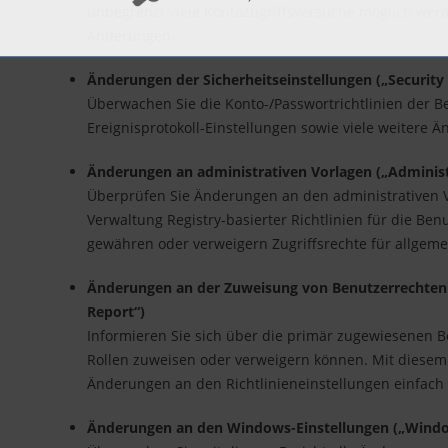
unbegrenzt viele Kontozugriffsversuche möglich werd
Änderungen.
Änderungen der Sicherheitseinstellungen („Security
Überwachen Sie die Konto-/Passwortrichtlinien der Be
Ereignisprotokoll-Einstellungen sowie viele weitere 
Änderungen an administrativen Vorlagen („Adminis
Überprüfen Sie Änderungen an den administrativen V
Verwaltung Registry-basierter Richtlinien für die Be
gewähren oder verweigern Zugriffsrechte für allgeme
Änderungen an der Zuweisung von Benutzerrechten
Report“)
Informieren Sie sich über die primär zugewiesenen B
Rollen zuweisen oder verweigern können. Mit diesem 
Änderungen an den Richtlinieneinstellungen einfac
Änderungen an den Windows-Einstellungen („Windo