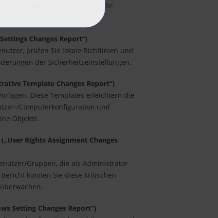
en. Mit dem Bericht sehen Sie alle
 Settings Changes Report“)
nutzer, prüfen Sie lokale Richtlinien und
Änderungen der Sicherheitseinstellungen.
trative Template Changes Report“)
orlagen. Diese Templates erleichtern die
nutzer-/Computerkonfiguration und
ine Objekte.
 („User Rights Assignment Changes
enutzer/Gruppen, die als Administrator
Bericht können Sie diese kritischen
h überwachen.
ws Setting Changes Report“)