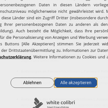
Änderungen der Computerkonfiguration („Computer
In diesem Bericht erfahren Sie, welche Änderungen d
einstellungen, Benutzersystemeinstellungen sowie a
Verwaltungsoptionen vorgenommen wurden.
Änderungen der Benutzerkonfiguration („User Conf
Mit diesem Bericht können Sie alle Änderungen an a
Richtlinien im Auge behalten, die Auswirkungen auf 
Überwachen Sie administrative Richtlinien und Wind
Zugriff und vieles mehr.
Änderungen an Passwortrichtlinien („Password Poli
Alle Änderungen an den sehr kritischen und komplexe
Bericht „Password Policy Changes“ – inklusive wichti
Richtlinie.
Änderungen der Kontosperrungsrichtlinien („Accoun
Wird diese Richtlinie versehentlich geändert oder abs