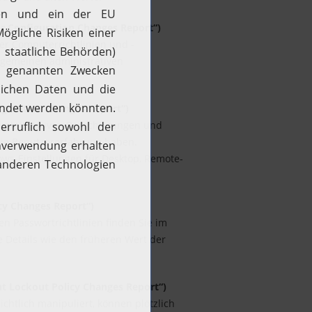
 Configuration Changes Report“)
er Computerrichtlinien und -
llgemeinen administrativen
iguration Changes Report“)
dministrativen Berechtigungen und
die Benutzererfahrung haben.
ows-Einstellungen für Desktop, Remote-
cy Changes Report“)
n Passwortrichtlinien finden Sie im
ge Details wie den früheren Wert der
t Lockout Policy Changes Report“)
ichtlich manipuliert, können plötzlich