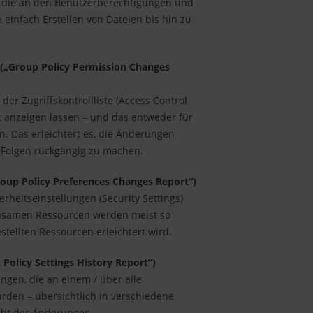
, die an den Benutzerberechtigungen und
infach Erstellen von Dateien bis hin zu
(„Group Policy Permission Changes
er Zugriffskontrollliste (Access Control
it anzeigen lassen – und das entweder für
n. Das erleichtert es, die Änderungen
e Folgen rückgängig zu machen.
oup Policy Preferences Changes Report“)
rheitseinstellungen (Security Settings)
insamen Ressourcen werden meist so
estellten Ressourcen erleichtert wird.
 Policy Settings History Report“)
ngen, die an einem / über alle
den – übersichtlich in verschiedene
icht der Änderungen.