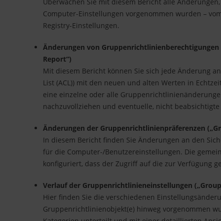
Überwachen Sie mit diesem Bericht alle Änderungen
Computer-Einstellungen vorgenommen wurden – vom e
Registry-Einstellungen.
Änderungen von Gruppenrichtlinienberechtigungen 
Report“)
Mit diesem Bericht können Sie sich jede Änderung an d
List (ACL)) mit den neuen und alten Werten in Echtze
eine einzelne oder alle Gruppenrichtlinienänderunge
nachzuvollziehen und eventuelle, nicht beabsichtigt
Änderungen der Gruppenrichtlinienpräferenzen („Gr
In diesem Bericht finden Sie Änderungen an den Siche
für die Computer-/Benutzereinstellungen. Die geme
konfiguriert, dass der Zugriff auf die zur Verfügung g
Verlauf der Gruppenrichtlinieneinstellungen („Group
Hier finden Sie die verschiedenen Einstellungsänderu
Gruppenrichtlinienobjekt(e) hinweg vorgenommen wur
Kategorien unterteilt und mit einer detaillierten Ans