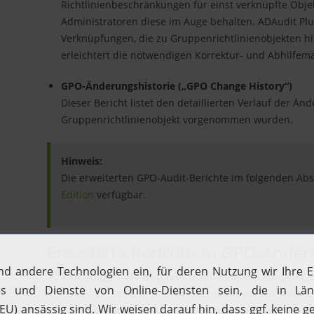
Richtlinienbeschränkungen für einst verknüpfte Objekt
Administratoren diese im Auge behalten. ADAudit Plus l
Verknüpfungen, die zu Gruppenrichtlinienobjekten h
erleichtert die notwendigen Korrektur- und Abhilf
GPO-Änderungshistorie („GPO Change History“)
Dieser Bericht listet den detaillierten Verlauf der 
Gruppenrichtlinienobjekt vorgenommen wurden.
Hinweis:
Die erweiterten GPO-Audit-Berichte im folgenden Absa
Edition
verfügbar.
Erweiterte Berichte zu GPO-Ände
Änderungen der Gruppenrichtlinieneinstellungen („G
Dieser Bericht gibt Ihnen einen umfassenden Gesam
inklusive einer detaillierten Zusammenfassung der n