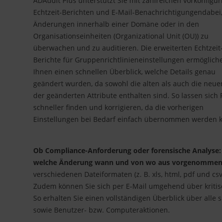
ADAudit Plus unterstützt Sie mit zahlreichen vorkonfigur
Echtzeit-Berichten und E-Mail-Benachrichtigungen
dabei,
Änderungen innerhalb einer Domäne oder in den
Organisationseinheiten (Organizational Unit (OU)) zu
überwachen und zu auditieren. Die erweiterten Echtzeit
Berichte für Gruppenrichtlinieneinstellungen ermöglich
Ihnen einen schnellen Überblick, welche Details genau
geändert wurden, da sowohl die alten als auch die neu
der geänderten Attribute enthalten sind. So lassen sich 
schneller finden und korrigieren, da die vorherigen
Einstellungen bei Bedarf einfach übernommen werden 
Ob Compliance-Anforderung oder forensische Analyse: 
welche Änderung wann und von wo aus vorgenommen
verschiedenen Dateiformaten (z. B. xls, html, pdf und c
Zudem können Sie sich per E-Mail umgehend über kriti
So erhalten Sie einen vollständigen Überblick über alle
sowie Benutzer- bzw. Computeraktionen.