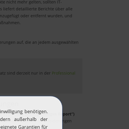
e nicht mehr gelten, sollten IT-
iefert detaillierte Berichte über alle
inzugefügt oder entfernt wurden, und
emaßnahmen.
Änderungen auf, die an jedem ausgewählten
tz sind derzeit nur in der
Professional
rungen
roup Policy Setting Changes Report“)
tüberblick über alle GPO-Änderungen
euen und alten Werte.