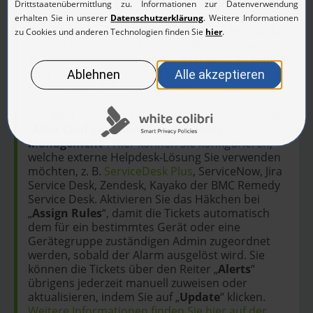
Sie können
EventLog Analyzer
übrigens so
konfigurieren, dass bei sicherheitskritischen
Events automatisch ein Ticket in Ihrer Helpdesk-
Lösung generiert und dem jeweils zuständigen
Server-Administrator zugeordnet wird. So kann
die IT das Ereignis schnell analysieren und alle
notwendigen Schritte ergreifen.
Um diese Funktion einzurichten, klicken Sie unter
„
Alert Configuration
“ auf „
Incidents
Management
“. Hier können Sie konfigurieren,
welche externe Helpdesk-Lösung Sie verwenden
möchten, z. B.
ServiceDesk Plus
, ServiceNow, Jira
Service Desk, Zendesk, Kayako der BMC Remedy
Service Desk. Aktivieren Sie das Häkchen bei
„
Assign Rules
“, damit die Tickets automatisch
dem für ein bestimmtes Gerät oder eine
Gerätegruppe zuständigen Admin zugeordnet
werden, sobald der Alarm ausgelöst wird. Sie
können die Tickets über den Reiter „
Alerts
“
übrigens jederzeit manuell zuweisen oder
aktualisieren, indem Sie auf „
Update
“ klicken.
Weitere Informationen finden Sie hier auf der