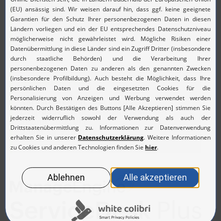
Exklusiv für ManageEngine-Kunden, die
ServiceDesk Plus im Einsatz haben
ServiceDesk Plus
Nächster Termin
: folgt in Kürze!
Zielgruppe
: ServiceDesk Plus Anwender
Beginn
: 10:00 Uhr
Dauer
: ca. 90 Minuten