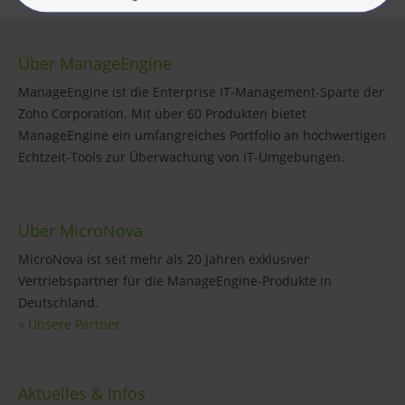
Über ManageEngine
ManageEngine ist die Enterprise IT-Management-Sparte der
Zoho Corporation. Mit über 60 Produkten bietet
ManageEngine ein umfangreiches Portfolio an hochwertigen
Echtzeit-Tools zur Überwachung von IT-Umgebungen.
Über MicroNova
MicroNova ist seit mehr als 20 Jahren exklusiver
Vertriebspartner für die ManageEngine-Produkte in
Deutschland.
» Unsere Partner
Aktuelles & Infos