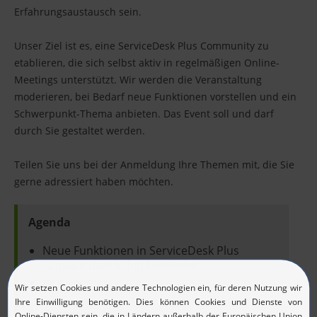
Erfahrungsaustausch sein.
Unser Ziel ist es, eine ServiceDesk Plus Community zu
etablieren, die sich selbst aktiv in regelmäßigen Online-
Meetings unterstützt. Wir werden die Veranstaltung
moderieren, bei Bedarf neue Funktionen vorstellen und ein
Schwerpunkt-Thema anbieten. Das Event soll und darf
durch Sie gestaltet werden.
Teilen Sie uns bei der Anmeldung Ihre Themen mit, die Sie
gerne adressiert haben möchten.
Agenda
Neue Funktionen in ServiceDesk Plus
(Update durch den Hersteller)
Ihre Themen
Zielgruppe: