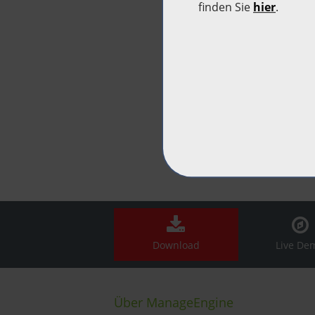
Download
Live De
Über ManageEngine