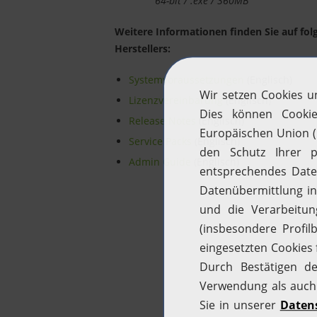
64-bit / .exe / 360MB
Weitere Informationen finden Sie auf fo
Herstellers:
Systemvoraussetzungen
(Englisch)
Lizenzvereinbarung
(Englisch)
Release Notes
(Englisch)
Service Packs
(Englisch)
Admin Guide
(Englisch)