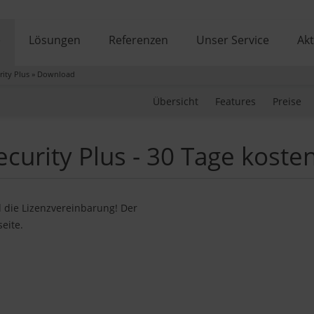
e
Lösungen
Referenzen
Unser Service
Akt
ity Plus
»
Download
Übersicht
Features
Preise
urity Plus - 30 Tage kosten
d die Lizenzvereinbarung! Der
eite.