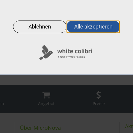
mo
Angebot
Preise
Akt
Über MicroNova