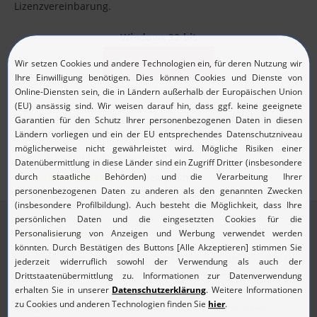
Lizenzvereinbarung.
Windows 32-bit
Download
32-bit / .exe / 11MB
Weitere Informationen finden Sie auf folgenden
Webseiten des Herstellers:
Lizenzvereinbarung
(englisch)
Systemvoraussetzungen
(englisch)
Über ManageEngine
ManageEngine ist die Enterprise IT-Management-Sparte der
Zoho Corporation. Mit über 60 Produkten bietet
ManageEngine ein umfangreiches Portfolio an hochwertigen
Echtzeit-Tools zur Überwachung von IT-Umgebungen.