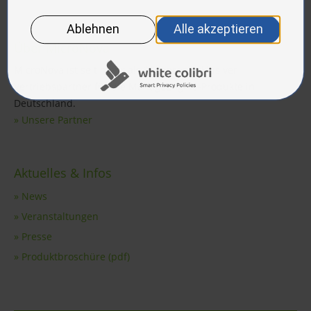
Über MicroNova
MicroNova ist seit mehr als 20 Jahren exklusiver
Vertriebspartner für die ManageEngine-Produkte in
Deutschland.
» Unsere Partner
Aktuelles & Infos
» News
» Veranstaltungen
» Presse
» Produktbroschüre (pdf)