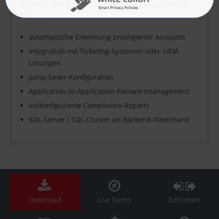
Edition näher ansehen. Sie enthält z. B. Funktionen
wie:
automatische Erkennung priviligierter Accounts
Integration mit Ticketing-Systemen oder SIEM-
Lösungen
Jump-Sever-Konfiguration
Application-to-Application-Passwortmanagement
vorkonfigurierte Compliance-Reports
SQL-Server / SQL-Cluster als Backend-Datenbank
Download
Live Demo
Editionen