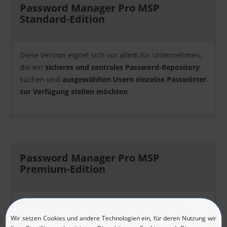
Password Manager Pro MSP
Standard-Edition
Diese Version eignet sich vor allem für Unternehmen,
die ein
sicheres und zentrales Password-Repository
suchen und
ausgewählten Usern einzelne Passwörter
zur Verfügung stellen möchten
.
Password Manager Pro MSP
Premium-Edition
Falls Sie neben dem Speichern und Teilen von
Passwörtern auch eine
Enterprise-Class-Lösung für