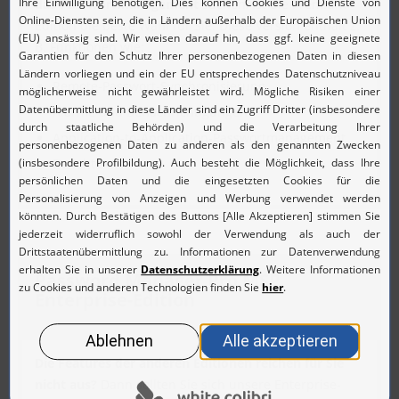
das Passwortmanagement
suchen, ist die Premium-
Edition die beste Wahl für Sie. Diese Version enthält z.
B. Funktionen wie:
Remote-Passwort-Synchronisierung
Alarme und Benachrichtigungen
Application-to-Application-Passwortmanagement
Berichte etc.
Password Manager Pro MSP
Enterprise-Edition
Die Features der anderen Editionen reichen für Sie
nicht aus?
Dann sollten Sie sich unsere Enterprise-