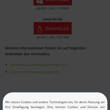
64-bit / .exe / 190MB
Linux 64-bit
Download
64-bit / .bin / 231MB
Weitere Informationen finden Sie auf folgenden
Webseiten des Herstellers:
Systemvoraussetzungen (englisch)
Lizenzvereinbarung (englisch)