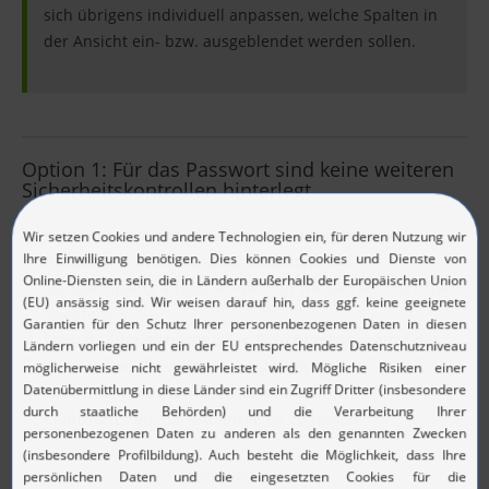
sich übrigens individuell anpassen, welche Spalten in
der Ansicht ein- bzw. ausgeblendet werden sollen.
Option 1: Für das Passwort sind keine weiteren
Sicherheitskontrollen hinterlegt.
So können Sie sich ein Passwort anzeigen lassen
:
Passwörter sind in Password Manager Pro
standardmäßig ausgeblendet und werden als Sternchen
angezeigt.
Falls Ihr Administrator keine Einschränkungen für das
Abrufen von Passwörtern festgelegt hat, können Sie
einfach auf die
Sternchen
klicken, um sich die
Kennwörter im Klartext anzeigen zu lassen.