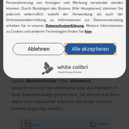
Screenshot Password Manager Pro: Klicken Sie auf die Sternchen
neben dem Passwort, um sich das Passwort in Klartext anzeigen
zu lassen.
So kopieren Sie einen Benutzernamen / ein Passwort:
Klicken Sie in der Zeile, die das von Ihnen benötigte
Passwort enthält, auf das
Symbol „Kopieren“
in der
Spalte „
Benutzerkonto
“ bzw. „
Kennwort
“.
Dadurch wird der Benutzername bzw. das Passwort in
Ihrer Zwischenablage gespeichert. Sie können auf diese
Weise auch Passwörter kopieren, die Ihnen nicht im
Klartext angezeigt werden.